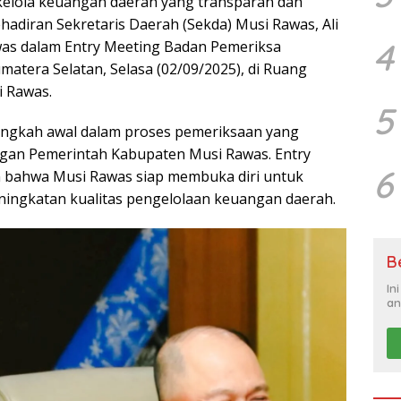
elola keuangan daerah yang transparan dan
ehadiran Sekretaris Daerah (Sekda) Musi Rawas, Ali
4
awas dalam Entry Meeting Badan Pemeriksa
matera Selatan, Selasa (02/09/2025), di Ruang
i Rawas.
5
angkah awal dalam proses pemeriksaan yang
ngan Pemerintah Kabupaten Musi Rawas. Entry
6
n bahwa Musi Rawas siap membuka diri untuk
eningkatan kualitas pengelolaan keuangan daerah.
B
In
an