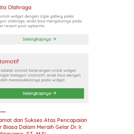
ita Olahraga
contoh widget dengan style gallery pada
gori olahraga, anda bisa mengaturnya pada
et recent post wpberita.
Selengkapnya
tomotif
i adalah contoh keterangan untuk widget
ngan kategori otomotif, anda bisa dengan
dah memasukkannya pada widget.
Selengkapnya
amat dan Sukses Atas Pencapaian
r Biasa Dalam Meraih Gelar Dr. Ir.
Oktaviano, ST., M.Si.