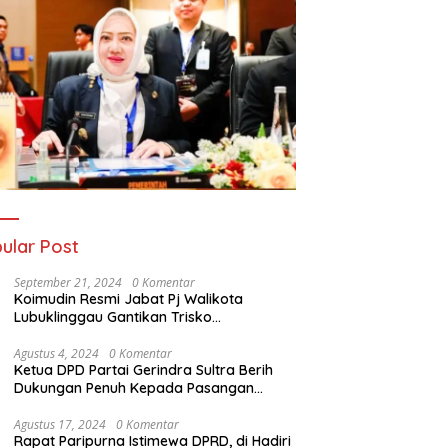
ular Post
September 21, 2024
0 Komentar
Koimudin Resmi Jabat Pj Walikota
Lubuklinggau Gantikan Trisko
Defriansyah
Agustus 4, 2024
0 Komentar
Ketua DPD Partai Gerindra Sultra Berih
Dukungan Penuh Kepada Pasangan
Calon Bupati Konawe dan Wakil Bupati
Konawe (HADIR) di Pilkada Konawe 2024
Agustus 17, 2024
0 Komentar
Rapat Paripurna Istimewa DPRD, di Hadiri