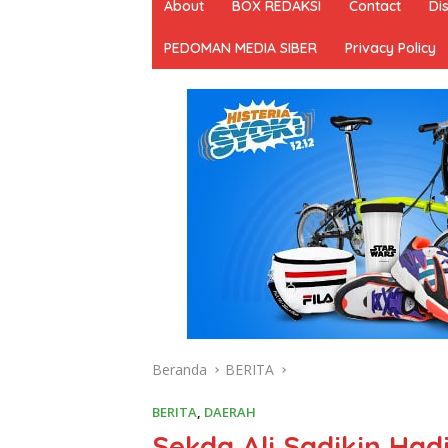
About
BOX REDAKSI
Contact
Di
PEDOMAN MEDIA SIBER
Privacy Policy
Beranda
BERITA
BERITA
,
DAERAH
Sekda Ali Sadikin Had