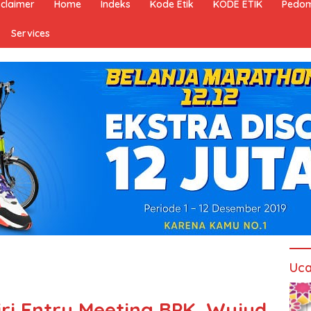
sclaimer
Home
Indeks
Kode Etik
KODE ETIK
Pedom
Services
Uca
iri Entry Meeting BPK, Wujud