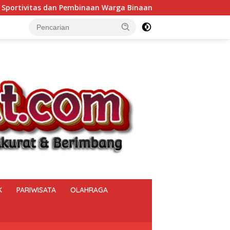
naan.
Bukan Sekadar Menjaga Keamanan, Polsek Muara
K
PARIWISATA
OLAHRAGA