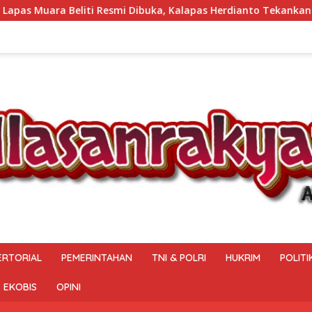
alapas Herdianto Tekankan Sportivitas dan Pembinaan Warga Bi
ERTORIAL
PEMERINTAHAN
TNI & POLRI
HUKRIM
POLITI
EKOBIS
OPINI