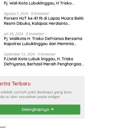
Pj. Wali Kota Lubuklinggau, H Trisko
Defriyansa Dengan Agenda
Mendengarkan Pidato Kenegaraan
Agustus 7, 2026
0 Komentar
Porseni HUT ke-81 RI di Lapas Muara Beliti
Presiden RI Dalam Rangka HUT ke-79
Resmi Dibuka, Kalapas Herdianto
Tekankan Sportivitas dan Pembinaan
Warga Binaan.
Juli 30, 2024
0 Komentar
Pj. Walikota H. Trisko Defriansa Bersama
Kapolres Lubuklinggau dan Meminta
Kepada Masyarakat Cerdas Menyikapi
Hajatan Politik
September 13, 2024
0 Komentar
PJ,Wali Kota Lubuk linggau, H. Trisko
Defriyansa, Berhasil Meraih Penghargaan
Bergengsi Dengan Menerapkan Sistem
Merit Dalam Pengisian JPT
erita Terbaru
i adalah contoh judul deskripsi yang bisa
da isi dan sesuaikan pada widget
Selengkapnya