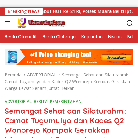
Langsung ke konten
t HUT ke-81 RI, Polsek Muara Beliti Iptu Miming Wijaya, S.E.,
Breaking News
Berita Otomotif
Berita Olahraga
Kejahatan
Nissan
Bulut
Beranda
ADVERTORIAL
Semangat Sehat dan Silaturahmi:
Camat Tugumulyo dan Kades Q2 Wonorejo Kompak Gerakkan
Warga Lewat Senam Jumat Berkah
ADVERTORIAL
,
BERITA
,
PEMERINTAHAN
Semangat Sehat dan Silaturahmi:
Camat Tugumulyo dan Kades Q2
Wonorejo Kompak Gerakkan