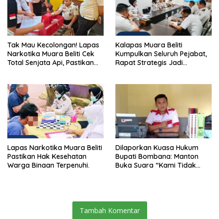
Tak Mau Kecolongan! Lapas
Kalapas Muara Beliti
Narkotika Muara Beliti Cek
Kumpulkan Seluruh Pejabat,
Total Senjata Api, Pastikan
Rapat Strategis Jadi
Pengamanan Selalu Siaga 24
Langkah Nyata Perkuat
Jam
Keamanan dan Tingkatkan
Pelayanan Pemasyarakatan
Lapas Narkotika Muara Beliti
Dilaporkan Kuasa Hukum
Pastikan Hak Kesehatan
Bupati Bombana: Manton
Warga Binaan Terpenuhi.
Buka Suara “Kami Tidak
Pernah Menutup Ruang Hak
Jawab”.
Tambah Komentar