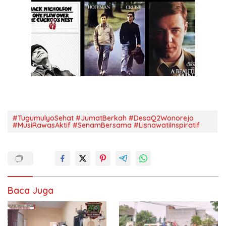
#TugumulyoSehat #JumatBerkah #DesaQ2Wonorejo
#MusiRawasAktif #SenamBersama #LisnawatiInspiratif
Baca Juga