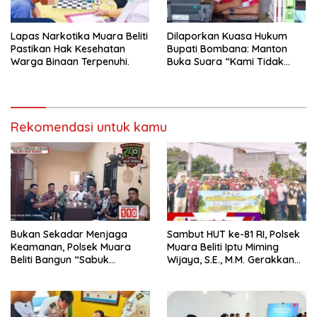
Lapas Narkotika Muara Beliti
Dilaporkan Kuasa Hukum
Pastikan Hak Kesehatan
Bupati Bombana: Manton
Warga Binaan Terpenuhi.
Buka Suara “Kami Tidak
Pernah Menutup Ruang Hak
Jawab”.
Rekomendasi untuk kamu
Bukan Sekadar Menjaga
Sambut HUT ke-81 RI, Polsek
Keamanan, Polsek Muara
Muara Beliti Iptu Miming
Beliti Bangun “Sabuk
Wijaya, S.E., M.M. Gerakkan
Kamtibmas” Bersama
Gotong Royong: Lingkungan
Masyarakat
Bersih, Warga Nyaman.