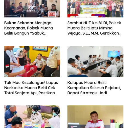
Bukan Sekadar Menjaga
Sambut HUT ke-81 RI, Polsek
Keamanan, Polsek Muara
Muara Beliti Iptu Miming
Beliti Bangun “Sabuk
Wijaya, S.E., M.M. Gerakkan
Kamtibmas” Bersama
Gotong Royong: Lingkungan
Masyarakat
Bersih, Warga Nyaman.
Tak Mau Kecolongan! Lapas
Kalapas Muara Beliti
Narkotika Muara Beliti Cek
Kumpulkan Seluruh Pejabat,
Total Senjata Api, Pastikan
Rapat Strategis Jadi
Pengamanan Selalu Siaga 24
Langkah Nyata Perkuat
Jam
Keamanan dan Tingkatkan
Pelayanan Pemasyarakatan