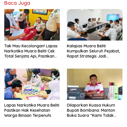
Baca Juga
Tak Mau Kecolongan! Lapas
Kalapas Muara Beliti
Narkotika Muara Beliti Cek
Kumpulkan Seluruh Pejabat,
Total Senjata Api, Pastikan
Rapat Strategis Jadi
Pengamanan Selalu Siaga 24
Langkah Nyata Perkuat
Jam
Keamanan dan Tingkatkan
Pelayanan Pemasyarakatan
Lapas Narkotika Muara Beliti
Dilaporkan Kuasa Hukum
Pastikan Hak Kesehatan
Bupati Bombana: Manton
Warga Binaan Terpenuhi.
Buka Suara “Kami Tidak
Pernah Menutup Ruang Hak
Jawab”.