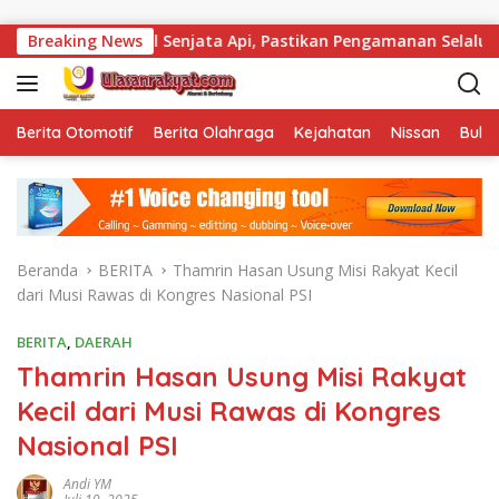
Langsung ke konten
k Total Senjata Api, Pastikan Pengamanan Selalu Siaga 24 Jam
Breaking News
Berita Otomotif
Berita Olahraga
Kejahatan
Nissan
Bulut
Beranda
BERITA
Thamrin Hasan Usung Misi Rakyat Kecil
dari Musi Rawas di Kongres Nasional PSI
BERITA
,
DAERAH
Thamrin Hasan Usung Misi Rakyat
Kecil dari Musi Rawas di Kongres
Nasional PSI
Andi YM