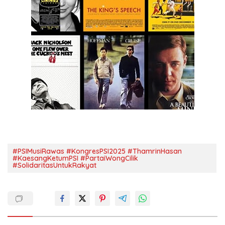
#PSIMusiRawas #KongresPSI2025 #ThamrinHasan
#KaesangKetumPSI #PartaiWongCilik
#SolidaritasUntukRakyat