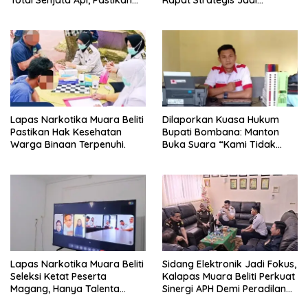
Total Senjata Api, Pastikan
Rapat Strategis Jadi
Pengamanan Selalu Siaga 24
Langkah Nyata Perkuat
Jam
Keamanan dan Tingkatkan
Pelayanan Pemasyarakatan
Lapas Narkotika Muara Beliti
Dilaporkan Kuasa Hukum
Pastikan Hak Kesehatan
Bupati Bombana: Manton
Warga Binaan Terpenuhi.
Buka Suara “Kami Tidak
Pernah Menutup Ruang Hak
Jawab”.
Lapas Narkotika Muara Beliti
Sidang Elektronik Jadi Fokus,
Seleksi Ketat Peserta
Kalapas Muara Beliti Perkuat
Magang, Hanya Talenta
Sinergi APH Demi Peradilan
Berintegritas yang Lolos.
Pidana yang Modern dan