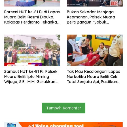
Porseni HUT ke-81 RI di Lapas
Bukan Sekadar Menjaga
Muara Beliti Resmi Dibuka,
Keamanan, Polsek Muara
Kalapas Herdianto Tekankan
Beliti Bangun “Sabuk
Sportivitas dan Pembinaan
Kamtibmas” Bersama
Warga Binaan.
Masyarakat
Sambut HUT ke-81 RI, Polsek
Tak Mau Kecolongan! Lapas
Muara Beliti Iptu Miming
Narkotika Muara Beliti Cek
Wijaya, S.E., M.M. Gerakkan
Total Senjata Api, Pastikan
Gotong Royong: Lingkungan
Pengamanan Selalu Siaga 24
Bersih, Warga Nyaman.
Jam
Tambah Komentar