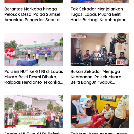
Berantas Narkoba hingga
Tak Sekadar Menjalankan
Pelosok Desa, Polda Sumsel
Tugas, Lapas Muara Beliti
Amankan Pengedar Sabu di
Hadir Berbagi Kebahagiaan
Musi Rawas
untuk Anak Panti Asuhan
Porseni HUT ke-81 RI di Lapas
Bukan Sekadar Menjaga
Muara Beliti Resmi Dibuka,
Keamanan, Polsek Muara
Kalapas Herdianto Tekankan
Beliti Bangun “Sabuk
Sportivitas dan Pembinaan
Kamtibmas” Bersama
Warga Binaan.
Masyarakat