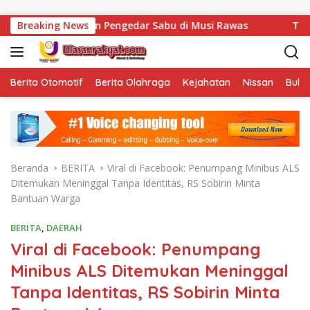
Langsung ke konten
Amankan Pengedar Sabu di Musi Rawas
Breaking News
Tak Sekadar Men
Berita Otomotif
Berita Olahraga
Kejahatan
Nissan
Bulut
Beranda
BERITA
Viral di Facebook: Penumpang Minibus ALS
Ditemukan Meninggal Tanpa Identitas, RS Sobirin Minta
Bantuan Warga
BERITA
,
DAERAH
Viral di Facebook: Penumpang
Minibus ALS Ditemukan Meninggal
Tanpa Identitas, RS Sobirin Minta