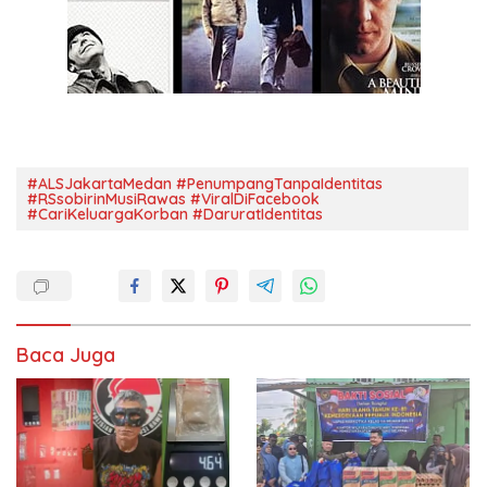
#ALSJakartaMedan #PenumpangTanpaIdentitas
#RSsobirinMusiRawas #ViralDiFacebook
#CariKeluargaKorban #DaruratIdentitas
Baca Juga