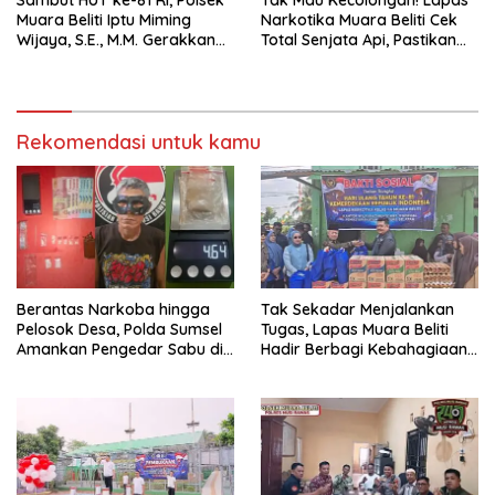
Sambut HUT ke-81 RI, Polsek
Tak Mau Kecolongan! Lapas
Muara Beliti Iptu Miming
Narkotika Muara Beliti Cek
Wijaya, S.E., M.M. Gerakkan
Total Senjata Api, Pastikan
Gotong Royong: Lingkungan
Pengamanan Selalu Siaga 24
Bersih, Warga Nyaman.
Jam
Rekomendasi untuk kamu
Berantas Narkoba hingga
Tak Sekadar Menjalankan
Pelosok Desa, Polda Sumsel
Tugas, Lapas Muara Beliti
Amankan Pengedar Sabu di
Hadir Berbagi Kebahagiaan
Musi Rawas
untuk Anak Panti Asuhan