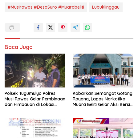
#Musirawas #DesaSuro #Muarabeliti
Lubuklinggau
Baca Juga
Polsek Tugumulyo Polres
Kobarkan Semangat Gotong
Musi Rawas Gelar Pembinaan
Royong, Lapas Narkotika
dan Himbauan di Lokasi
Muara Beliti Gelar Aksi Bersih
Balap Liar Jalan Lintas
Kemerdekaan
Kalibening