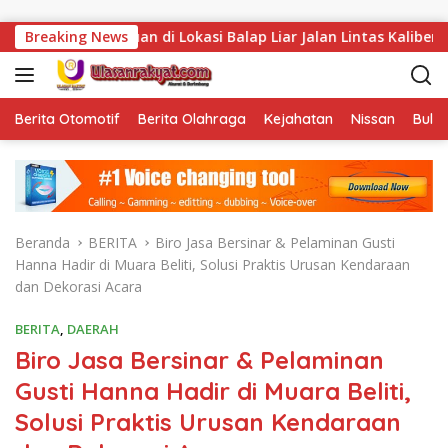
Langsung ke konten
uan di Lokasi Balap Liar Jalan Lintas Kalibening
Breaking News
Koba
Berita Otomotif
Berita Olahraga
Kejahatan
Nissan
Bulut
Beranda
BERITA
Biro Jasa Bersinar & Pelaminan Gusti
Hanna Hadir di Muara Beliti, Solusi Praktis Urusan Kendaraan
dan Dekorasi Acara
BERITA
,
DAERAH
Biro Jasa Bersinar & Pelaminan
Gusti Hanna Hadir di Muara Beliti,
Solusi Praktis Urusan Kendaraan