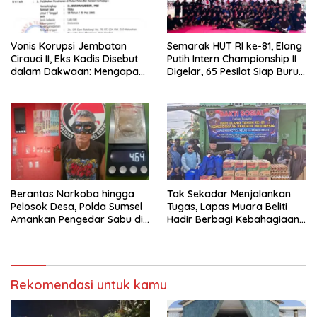
Vonis Korupsi Jembatan
Semarak HUT RI ke-81, Elang
Cirauci II, Eks Kadis Disebut
Putih Intern Championship II
dalam Dakwaan: Mengapa
Digelar, 65 Pesilat Siap Buru
Tak Jadi Terdakwa?
Prestasi Menuju Porprov
2027
Berantas Narkoba hingga
Tak Sekadar Menjalankan
Pelosok Desa, Polda Sumsel
Tugas, Lapas Muara Beliti
Amankan Pengedar Sabu di
Hadir Berbagi Kebahagiaan
Musi Rawas
untuk Anak Panti Asuhan
Rekomendasi untuk kamu