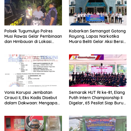
Polsek Tugumulyo Polres
Kobarkan Semangat Gotong
Musi Rawas Gelar Pembinaan
Royong, Lapas Narkotika
dan Himbauan di Lokasi
Muara Beliti Gelar Aksi Bersih
Balap Liar Jalan Lintas
Kemerdekaan
Kalibening
Vonis Korupsi Jembatan
Semarak HUT RI ke-81, Elang
Cirauci II, Eks Kadis Disebut
Putih Intern Championship II
dalam Dakwaan: Mengapa
Digelar, 65 Pesilat Siap Buru
Tak Jadi Terdakwa?
Prestasi Menuju Porprov
2027