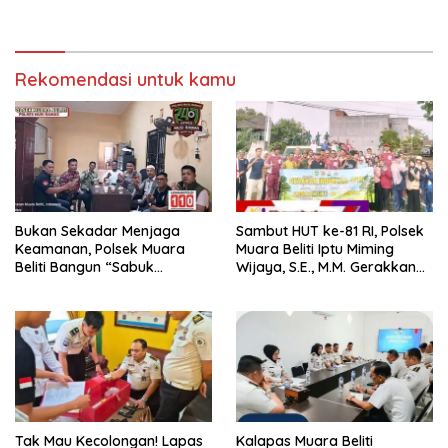
Pernah Menutup Ruang Hak
Jawab”.
Rekomendasi untuk kamu
Bukan Sekadar Menjaga
Sambut HUT ke-81 RI, Polsek
Keamanan, Polsek Muara
Muara Beliti Iptu Miming
Beliti Bangun “Sabuk
Wijaya, S.E., M.M. Gerakkan
Kamtibmas” Bersama
Gotong Royong: Lingkungan
Masyarakat
Bersih, Warga Nyaman.
Tak Mau Kecolongan! Lapas
Kalapas Muara Beliti