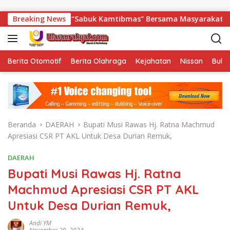
Langsung ke konten
ngun “Sabuk Kamtibmas” Bersama Masyarakat
Breaking News
Sambut H
Berita Otomotif
Berita Olahraga
Kejahatan
Nissan
Bulut
Beranda
DAERAH
Bupati Musi Rawas Hj. Ratna Machmud
Apresiasi CSR PT AKL Untuk Desa Durian Remuk,
DAERAH
Bupati Musi Rawas Hj. Ratna
Machmud Apresiasi CSR PT AKL
Untuk Desa Durian Remuk,
Andi YM