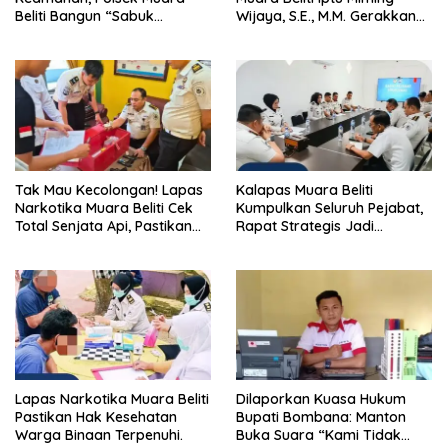
Beliti Bangun “Sabuk
Wijaya, S.E., M.M. Gerakkan
Kamtibmas” Bersama
Gotong Royong: Lingkungan
Masyarakat
Bersih, Warga Nyaman.
Tak Mau Kecolongan! Lapas
Kalapas Muara Beliti
Narkotika Muara Beliti Cek
Kumpulkan Seluruh Pejabat,
Total Senjata Api, Pastikan
Rapat Strategis Jadi
Pengamanan Selalu Siaga 24
Langkah Nyata Perkuat
Jam
Keamanan dan Tingkatkan
Pelayanan Pemasyarakatan
Lapas Narkotika Muara Beliti
Dilaporkan Kuasa Hukum
Pastikan Hak Kesehatan
Bupati Bombana: Manton
Warga Binaan Terpenuhi.
Buka Suara “Kami Tidak