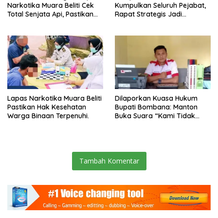
Narkotika Muara Beliti Cek
Kumpulkan Seluruh Pejabat,
Total Senjata Api, Pastikan
Rapat Strategis Jadi
Pengamanan Selalu Siaga 24
Langkah Nyata Perkuat
Jam
Keamanan dan Tingkatkan
Pelayanan Pemasyarakatan
Lapas Narkotika Muara Beliti
Dilaporkan Kuasa Hukum
Pastikan Hak Kesehatan
Bupati Bombana: Manton
Warga Binaan Terpenuhi.
Buka Suara “Kami Tidak
Pernah Menutup Ruang Hak
Jawab”.
Tambah Komentar