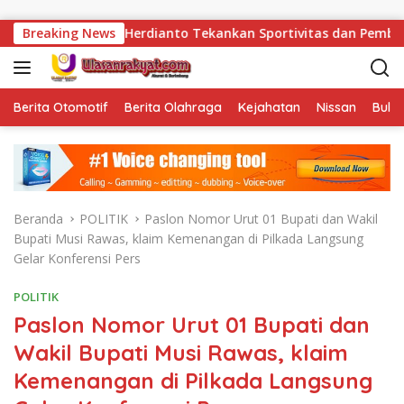
Langsung ke konten
alapas Herdianto Tekankan Sportivitas dan Pembinaan Warga Bi
Breaking News
Berita Otomotif
Berita Olahraga
Kejahatan
Nissan
Bulut
Beranda
POLITIK
Paslon Nomor Urut 01 Bupati dan Wakil
Bupati Musi Rawas, klaim Kemenangan di Pilkada Langsung
Gelar Konferensi Pers
POLITIK
Paslon Nomor Urut 01 Bupati dan
Wakil Bupati Musi Rawas, klaim
Kemenangan di Pilkada Langsung