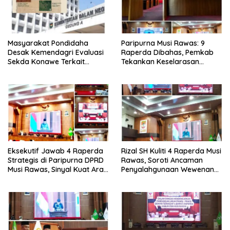
Masyarakat Pondidaha
Paripurna Musi Rawas: 9
Desak Kemendagri Evaluasi
Raperda Dibahas, Pemkab
Sekda Konawe Terkait
Tekankan Keselarasan
Sengketa Tapal Batas
Regulasi Nasional
Hingga 17 Tahun Lamanya
Eksekutif Jawab 4 Raperda
Rizal SH Kuliti 4 Raperda Musi
Strategis di Paripurna DPRD
Rawas, Soroti Ancaman
Musi Rawas, Sinyal Kuat Arah
Penyalahgunaan Wewenang
Pembangunan 2026-2045.
hingga Aset Daerah
Terbengkalai