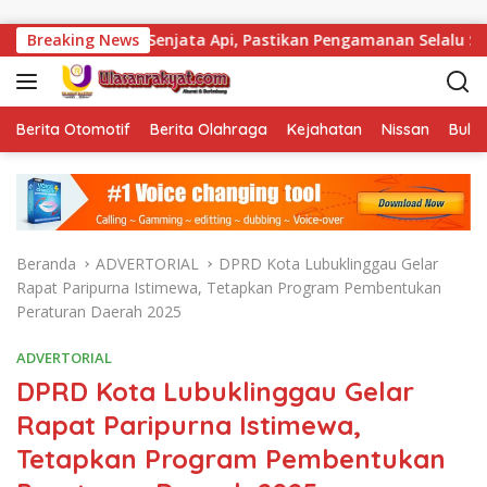
Langsung ke konten
Total Senjata Api, Pastikan Pengamanan Selalu Siaga 24 Jam
Breaking News
Berita Otomotif
Berita Olahraga
Kejahatan
Nissan
Bulut
Beranda
ADVERTORIAL
DPRD Kota Lubuklinggau Gelar
Rapat Paripurna Istimewa, Tetapkan Program Pembentukan
Peraturan Daerah 2025
ADVERTORIAL
DPRD Kota Lubuklinggau Gelar
Rapat Paripurna Istimewa,
Tetapkan Program Pembentukan