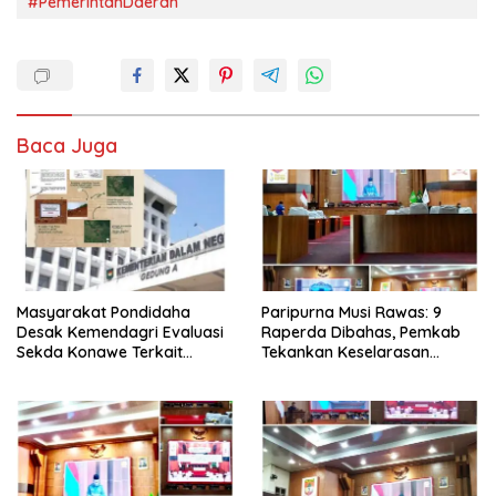
#PemerintahDaerah
Baca Juga
Masyarakat Pondidaha
Paripurna Musi Rawas: 9
Desak Kemendagri Evaluasi
Raperda Dibahas, Pemkab
Sekda Konawe Terkait
Tekankan Keselarasan
Sengketa Tapal Batas
Regulasi Nasional
Hingga 17 Tahun Lamanya