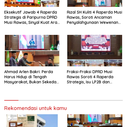
Eksekutif Jawab 4 Raperda
Rizal SH Kuliti 4 Raperda Musi
Strategis di Paripurna DPRD
Rawas, Soroti Ancaman
Musi Rawas, Sinyal Kuat Arah
Penyalahgunaan Wewenang
Pembangunan 2026-2045.
hingga Aset Daerah
Terbengkalai
Ahmad Arlen Bakri: Perda
Fraksi-Fraksi DPRD Musi
Harus Hidup di Tengah
Rawas Soroti 4 Raperda
Masyarakat, Bukan Sekedar
Strategis, Isu LP2B dan
Tulisan
Ketertiban Umum Jadi
Perdebatan Tajam
Rekomendasi untuk kamu