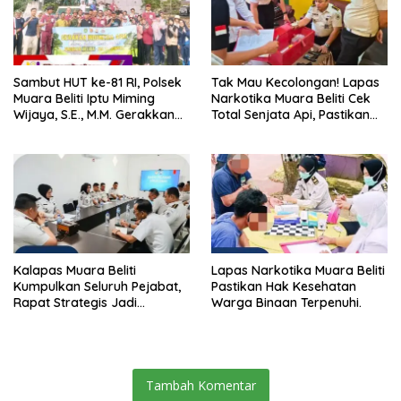
Sambut HUT ke-81 RI, Polsek
Tak Mau Kecolongan! Lapas
Muara Beliti Iptu Miming
Narkotika Muara Beliti Cek
Wijaya, S.E., M.M. Gerakkan
Total Senjata Api, Pastikan
Gotong Royong: Lingkungan
Pengamanan Selalu Siaga 24
Bersih, Warga Nyaman.
Jam
Kalapas Muara Beliti
Lapas Narkotika Muara Beliti
Kumpulkan Seluruh Pejabat,
Pastikan Hak Kesehatan
Rapat Strategis Jadi
Warga Binaan Terpenuhi.
Langkah Nyata Perkuat
Keamanan dan Tingkatkan
Pelayanan Pemasyarakatan
Tambah Komentar