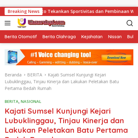
Langsung ke konten
rdianto Tekankan Sportivitas dan Pembinaan Warga Binaan.
Breaking News
Berita Otomotif
Berita Olahraga
Kejahatan
Nissan
Bulut
Beranda
BERITA
Kajati Sumsel Kunjungi Kejari
Lubuklinggau, Tinjau Kinerja dan Lakukan Peletakan Batu
Pertama Bedah Rumah
BERITA
,
NASIONAL
Kajati Sumsel Kunjungi Kejari
Lubuklinggau, Tinjau Kinerja dan
Lakukan Peletakan Batu Pertama