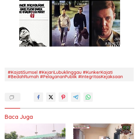
#KajatiSumsel #KejariLubuklinggau #KunkerKajati
#BedahRumah #PelayananPublik #IntegritasKejaksaan
Baca Juga