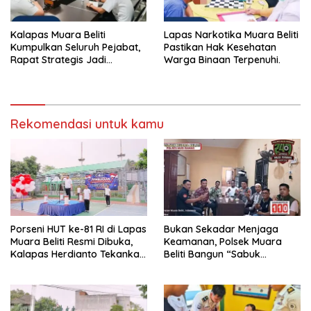
Kalapas Muara Beliti
Lapas Narkotika Muara Beliti
Kumpulkan Seluruh Pejabat,
Pastikan Hak Kesehatan
Rapat Strategis Jadi
Warga Binaan Terpenuhi.
Langkah Nyata Perkuat
Keamanan dan Tingkatkan
Pelayanan Pemasyarakatan
Rekomendasi untuk kamu
Porseni HUT ke-81 RI di Lapas
Bukan Sekadar Menjaga
Muara Beliti Resmi Dibuka,
Keamanan, Polsek Muara
Kalapas Herdianto Tekankan
Beliti Bangun “Sabuk
Sportivitas dan Pembinaan
Kamtibmas” Bersama
Warga Binaan.
Masyarakat