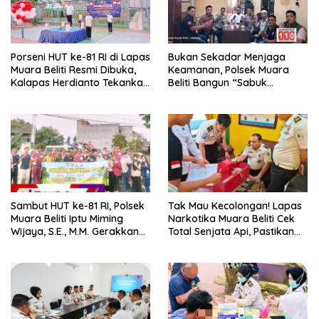
Porseni HUT ke-81 RI di Lapas
Bukan Sekadar Menjaga
Muara Beliti Resmi Dibuka,
Keamanan, Polsek Muara
Kalapas Herdianto Tekankan
Beliti Bangun “Sabuk
Sportivitas dan Pembinaan
Kamtibmas” Bersama
Warga Binaan.
Masyarakat
Sambut HUT ke-81 RI, Polsek
Tak Mau Kecolongan! Lapas
Muara Beliti Iptu Miming
Narkotika Muara Beliti Cek
Wijaya, S.E., M.M. Gerakkan
Total Senjata Api, Pastikan
Gotong Royong: Lingkungan
Pengamanan Selalu Siaga 24
Bersih, Warga Nyaman.
Jam