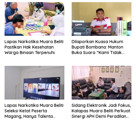
Pelayanan Pemasyarakatan
Lapas Narkotika Muara Beliti
Dilaporkan Kuasa Hukum
Pastikan Hak Kesehatan
Bupati Bombana: Manton
Warga Binaan Terpenuhi.
Buka Suara “Kami Tidak
Pernah Menutup Ruang Hak
Jawab”.
Lapas Narkotika Muara Beliti
Sidang Elektronik Jadi Fokus,
Seleksi Ketat Peserta
Kalapas Muara Beliti Perkuat
Magang, Hanya Talenta
Sinergi APH Demi Peradilan
Berintegritas yang Lolos.
Pidana yang Modern dan
Efektif