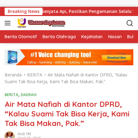
Langsung ke konten
Total Senjata Api, Pastikan Pengamanan Selalu Siaga 24 Jam
Breaking News
Berita Otomotif
Berita Olahraga
Kejahatan
Nissan
Bulut
Beranda
BERITA
Air Mata Nafiah di Kantor DPRD, “Kalau
Suami Tak Bisa Kerja, Kami Tak Bisa Makan, Pak.”
BERITA
,
DAERAH
Air Mata Nafiah di Kantor DPRD,
“Kalau Suami Tak Bisa Kerja, Kami
Tak Bisa Makan, Pak.”
Andi YM