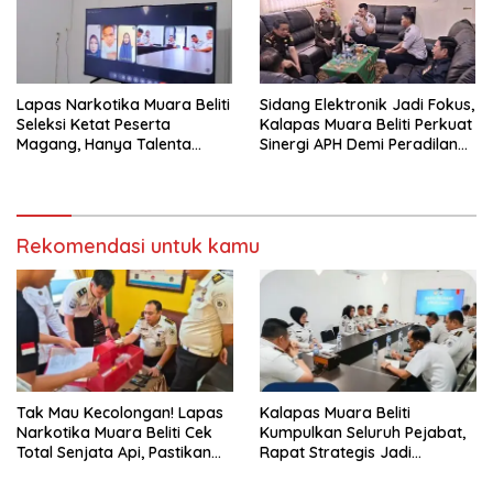
Lapas Narkotika Muara Beliti
Sidang Elektronik Jadi Fokus,
Seleksi Ketat Peserta
Kalapas Muara Beliti Perkuat
Magang, Hanya Talenta
Sinergi APH Demi Peradilan
Berintegritas yang Lolos.
Pidana yang Modern dan
Efektif
Rekomendasi untuk kamu
Tak Mau Kecolongan! Lapas
Kalapas Muara Beliti
Narkotika Muara Beliti Cek
Kumpulkan Seluruh Pejabat,
Total Senjata Api, Pastikan
Rapat Strategis Jadi
Pengamanan Selalu Siaga 24
Langkah Nyata Perkuat
Jam
Keamanan dan Tingkatkan