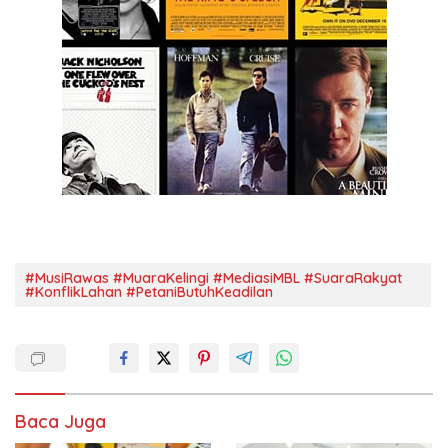
#MusiRawas #MuaraKelingi #MediasiMBL #SuaraRakyat
#KonflikLahan #PetaniButuhKeadilan
Baca Juga