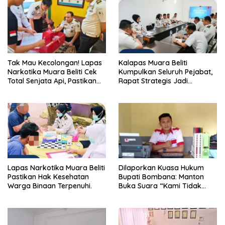
Tak Mau Kecolongan! Lapas
Kalapas Muara Beliti
Narkotika Muara Beliti Cek
Kumpulkan Seluruh Pejabat,
Total Senjata Api, Pastikan
Rapat Strategis Jadi
Pengamanan Selalu Siaga 24
Langkah Nyata Perkuat
Jam
Keamanan dan Tingkatkan
Pelayanan Pemasyarakatan
Lapas Narkotika Muara Beliti
Dilaporkan Kuasa Hukum
Pastikan Hak Kesehatan
Bupati Bombana: Manton
Warga Binaan Terpenuhi.
Buka Suara “Kami Tidak
Pernah Menutup Ruang Hak
Jawab”.