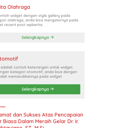
ita Olahraga
contoh widget dengan style gallery pada
gori olahraga, anda bisa mengaturnya pada
et recent post wpberita.
Selengkapnya
tomotif
i adalah contoh keterangan untuk widget
ngan kategori otomotif, anda bisa dengan
dah memasukkannya pada widget.
Selengkapnya
amat dan Sukses Atas Pencapaian
r Biasa Dalam Meraih Gelar Dr. Ir.
Oktaviano, ST., M.Si.