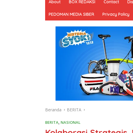
About
BOX REDAKSI
Contact
Di
PEDOMAN MEDIA SIBER
Privacy Policy
Beranda
BERITA
BERITA
,
NASIONAL
Kolaborasi Strategis