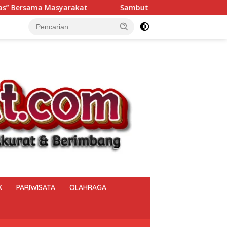
t
Sambut HUT ke-81 RI, Polsek Muara Beliti Iptu Mimi
K
PARIWISATA
OLAHRAGA