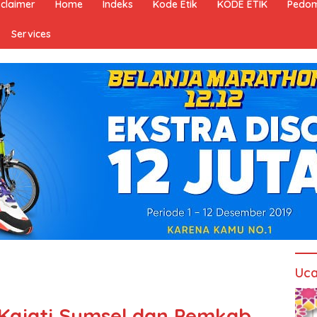
sclaimer
Home
Indeks
Kode Etik
KODE ETIK
Pedom
Services
Uca
, Kajati Sumsel dan Pemkab