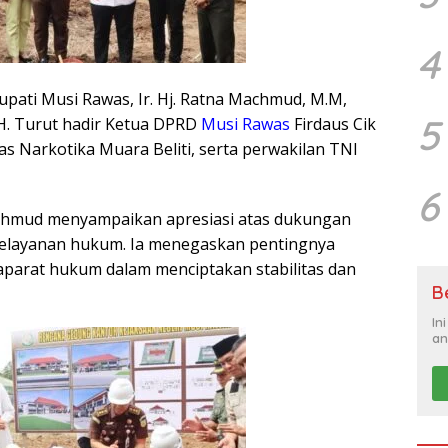
4
ati Musi Rawas, Ir. Hj. Ratna Machmud, M.M,
5
.H. Turut hadir Ketua DPRD
Musi Rawas
Firdaus Cik
s Narkotika Muara Beliti, serta perwakilan TNI
6
chmud menyampaikan apresiasi atas dukungan
elayanan hukum. Ia menegaskan pentingnya
aparat hukum dalam menciptakan stabilitas dan
B
In
an