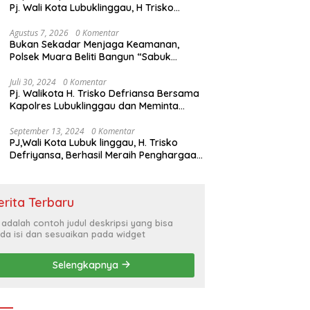
Pj. Wali Kota Lubuklinggau, H Trisko
Defriyansa Dengan Agenda
Mendengarkan Pidato Kenegaraan
Agustus 7, 2026
0 Komentar
Bukan Sekadar Menjaga Keamanan,
Presiden RI Dalam Rangka HUT ke-79
Polsek Muara Beliti Bangun “Sabuk
Kamtibmas” Bersama Masyarakat
Juli 30, 2024
0 Komentar
Pj. Walikota H. Trisko Defriansa Bersama
Kapolres Lubuklinggau dan Meminta
Kepada Masyarakat Cerdas Menyikapi
Hajatan Politik
September 13, 2024
0 Komentar
PJ,Wali Kota Lubuk linggau, H. Trisko
Defriyansa, Berhasil Meraih Penghargaan
Bergengsi Dengan Menerapkan Sistem
Merit Dalam Pengisian JPT
erita Terbaru
i adalah contoh judul deskripsi yang bisa
da isi dan sesuaikan pada widget
Selengkapnya