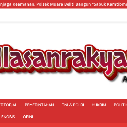
k Muara Beliti Bangun “Sabuk Kamtibmas” Bersama Masyaraka
ERTORIAL
PEMERINTAHAN
TNI & POLRI
HUKRIM
POLITI
EKOBIS
OPINI