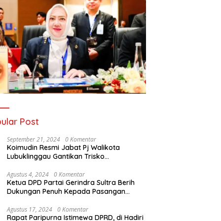
ular Post
September 21, 2024
0 Komentar
Koimudin Resmi Jabat Pj Walikota
Lubuklinggau Gantikan Trisko
Defriansyah
Agustus 4, 2024
0 Komentar
Ketua DPD Partai Gerindra Sultra Berih
Dukungan Penuh Kepada Pasangan
Calon Bupati Konawe dan Wakil Bupati
Konawe (HADIR) di Pilkada Konawe 2024
Agustus 17, 2024
0 Komentar
Rapat Paripurna Istimewa DPRD, di Hadiri