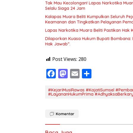
Tak Mau Kecolongan! Lapas Narkotika Muara
Selalu Siaga 24 Jam
Kalapas Muara Beliti Kumpulkan Seluruh Pej
Keamanan dan Tingkatkan Pelayanan Pem
Lapas Narkotika Muara Beliti Pastikan Hak
Dilaporkan Kuasa Hukum Bupati Bombana: 
Hak Jawab”.
Post Views:
280
F
M
E
S
ac
as
m
h
e
to
ai
ar
#KejariMusiRawas #KajatiSumsel #Pemba
#LayananHukumPrima #AdhyaksaBerkar
b
d
l
e
o
o
Komentar
o
n
k
Baca Juga