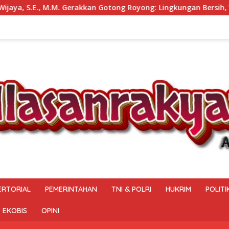
g Royong: Lingkungan Bersih, Warga Nyaman.
Tak Mau K
ERTORIAL
PEMERINTAHAN
TNI & POLRI
HUKRIM
POLITI
EKOBIS
OPINI