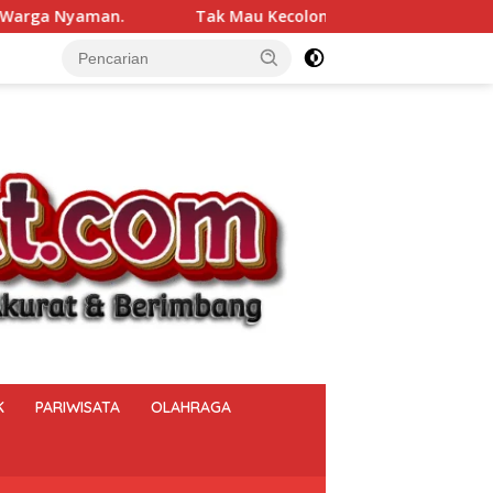
ecolongan! Lapas Narkotika Muara Beliti Cek Total Senjata Api
K
PARIWISATA
OLAHRAGA