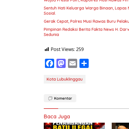
Wujud Presisi Polri, Kapolres Musi Rawas Pi
Sentuh Hati Keluarga Warga Binaan, Lapas 
Sosial.
Gerak Cepat, Polres Musi Rawas Buru Pela
Pimpinan Redaksi Berita Fakta News H. Darw
Sedunia
Post Views:
259
F
M
E
S
ac
as
m
h
e
to
ai
ar
Kota Lubuklinggau
b
d
l
e
o
o
Komentar
o
n
k
Baca Juga