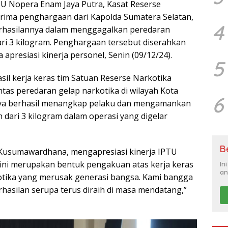
TU Nopera Enam Jaya Putra, Kasat Reserse
rima penghargaan dari Kapolda Sumatera Selatan,
4
keberhasilannya dalam menggagalkan peredaran
ari 3 kilogram. Penghargaan tersebut diserahkan
apresiasi kinerja personel, Senin (09/12/24).
5
il kerja keras tim Satuan Reserse Narkotika
as peredaran gelap narkotika di wilayah Kota
6
nya berhasil menangkap pelaku dan mengamankan
 dari 3 kilogram dalam operasi yang digelar
B
Kusumawardhana, mengapresiasi kinerja IPTU
ini merupakan bentuk pengakuan atas kerja keras
In
an
otika yang merusak generasi bangsa. Kami bangga
rhasilan serupa terus diraih di masa mendatang,”