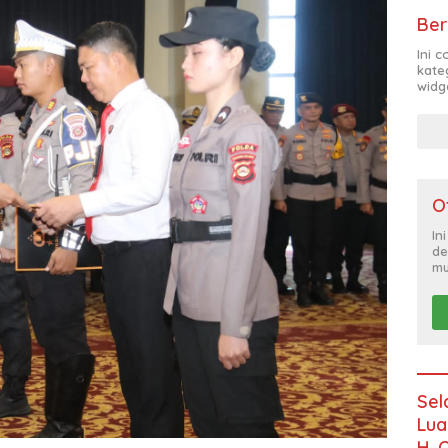
Ber
Ini 
kate
widg
O
In
de
mu
Sel
Lua
H. 