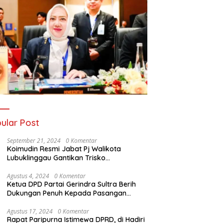
ular Post
September 21, 2024
0 Komentar
Koimudin Resmi Jabat Pj Walikota
Lubuklinggau Gantikan Trisko
Defriansyah
Agustus 4, 2024
0 Komentar
Ketua DPD Partai Gerindra Sultra Berih
Dukungan Penuh Kepada Pasangan
Calon Bupati Konawe dan Wakil Bupati
Konawe (HADIR) di Pilkada Konawe 2024
Agustus 17, 2024
0 Komentar
Rapat Paripurna Istimewa DPRD, di Hadiri