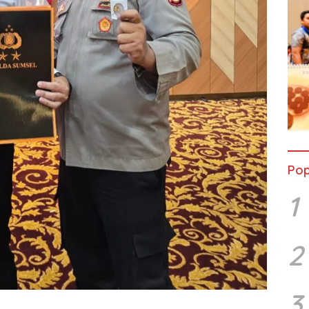
Pop
1
2
3