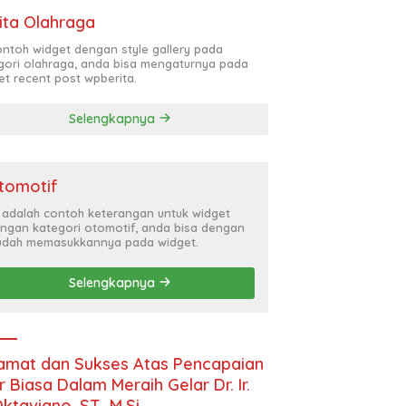
ita Olahraga
contoh widget dengan style gallery pada
gori olahraga, anda bisa mengaturnya pada
et recent post wpberita.
Selengkapnya
tomotif
i adalah contoh keterangan untuk widget
ngan kategori otomotif, anda bisa dengan
dah memasukkannya pada widget.
Selengkapnya
amat dan Sukses Atas Pencapaian
r Biasa Dalam Meraih Gelar Dr. Ir.
Oktaviano, ST., M.Si.