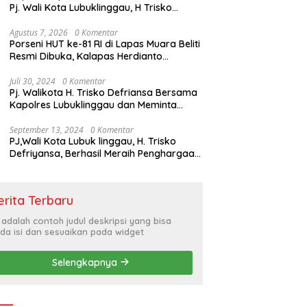
Pj. Wali Kota Lubuklinggau, H Trisko
Defriyansa Dengan Agenda
Mendengarkan Pidato Kenegaraan
Agustus 7, 2026
0 Komentar
Porseni HUT ke-81 RI di Lapas Muara Beliti
Presiden RI Dalam Rangka HUT ke-79
Resmi Dibuka, Kalapas Herdianto
Tekankan Sportivitas dan Pembinaan
Warga Binaan.
Juli 30, 2024
0 Komentar
Pj. Walikota H. Trisko Defriansa Bersama
Kapolres Lubuklinggau dan Meminta
Kepada Masyarakat Cerdas Menyikapi
Hajatan Politik
September 13, 2024
0 Komentar
PJ,Wali Kota Lubuk linggau, H. Trisko
Defriyansa, Berhasil Meraih Penghargaan
Bergengsi Dengan Menerapkan Sistem
Merit Dalam Pengisian JPT
erita Terbaru
i adalah contoh judul deskripsi yang bisa
da isi dan sesuaikan pada widget
Selengkapnya