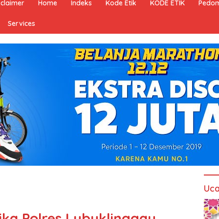
sclaimer
Home
Indeks
Kode Etik
KODE ETIK
Pedom
Services
Uca
ika Polres Lubuklinggau,