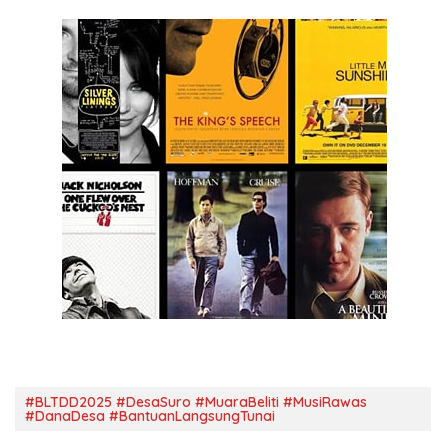
#BLTDD2025 #DesaSuro #MuaraBeliti #MusiRawas
#DanaDesa #BantuanLangsungTunai