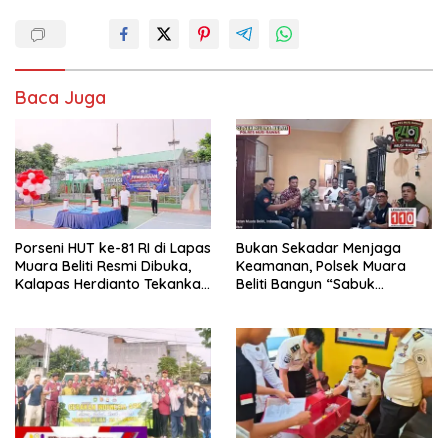
Baca Juga
Porseni HUT ke-81 RI di Lapas
Bukan Sekadar Menjaga
Muara Beliti Resmi Dibuka,
Keamanan, Polsek Muara
Kalapas Herdianto Tekankan
Beliti Bangun “Sabuk
Sportivitas dan Pembinaan
Kamtibmas” Bersama
Warga Binaan.
Masyarakat