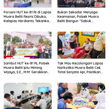
Porseni HUT ke-81 RI di Lapas
Bukan Sekadar Menjaga
Muara Beliti Resmi Dibuka,
Keamanan, Polsek Muara
Kalapas Herdianto Tekankan
Beliti Bangun “Sabuk
Sportivitas dan Pembinaan
Kamtibmas” Bersama
Warga Binaan.
Masyarakat
Sambut HUT ke-81 RI, Polsek
Tak Mau Kecolongan! Lapas
Muara Beliti Iptu Miming
Narkotika Muara Beliti Cek
Wijaya, S.E., M.M. Gerakkan
Total Senjata Api, Pastikan
Gotong Royong: Lingkungan
Pengamanan Selalu Siaga 24
Bersih, Warga Nyaman.
Jam