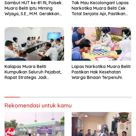
Sambut HUT ke-81 RI, Polsek
Tak Mau Kecolongan! Lapas
Muara Beliti Iptu Miming
Narkotika Muara Beliti Cek
Wijaya, S.E., M.M. Gerakkan
Total Senjata Api, Pastikan
Gotong Royong: Lingkungan
Pengamanan Selalu Siaga 24
Bersih, Warga Nyaman.
Jam
Kalapas Muara Beliti
Lapas Narkotika Muara Beliti
Kumpulkan Seluruh Pejabat,
Pastikan Hak Kesehatan
Rapat Strategis Jadi
Warga Binaan Terpenuhi.
Langkah Nyata Perkuat
Keamanan dan Tingkatkan
Pelayanan Pemasyarakatan
Rekomendasi untuk kamu