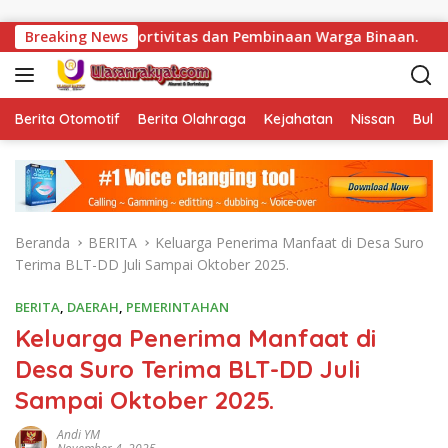
Langsung ke konten
ortivitas dan Pembinaan Warga Binaan.
Breaking News
Bukan Sekadar 
Berita Otomotif
Berita Olahraga
Kejahatan
Nissan
Bulut
Beranda
BERITA
Keluarga Penerima Manfaat di Desa Suro
Terima BLT-DD Juli Sampai Oktober 2025.
BERITA
,
DAERAH
,
PEMERINTAHAN
Keluarga Penerima Manfaat di
Desa Suro Terima BLT-DD Juli
Sampai Oktober 2025.
Andi YM