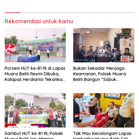
Keamanan dan Tingkatkan
Pelayanan Pemasyarakatan
Rekomendasi untuk kamu
Porseni HUT ke-81 RI di Lapas
Bukan Sekadar Menjaga
Muara Beliti Resmi Dibuka,
Keamanan, Polsek Muara
Kalapas Herdianto Tekankan
Beliti Bangun “Sabuk
Sportivitas dan Pembinaan
Kamtibmas” Bersama
Warga Binaan.
Masyarakat
Sambut HUT ke-81 RI, Polsek
Tak Mau Kecolongan! Lapas
Muara Beliti Iptu Miming
Narkotika Muara Beliti Cek