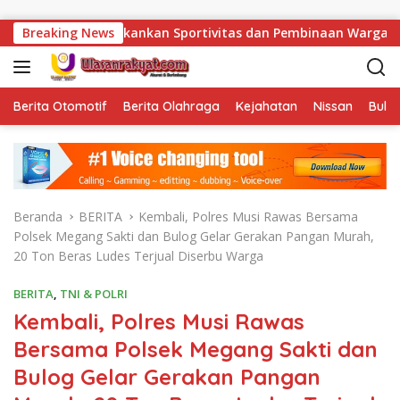
Langsung ke konten
nto Tekankan Sportivitas dan Pembinaan Warga Binaan.
Breaking News
Berita Otomotif
Berita Olahraga
Kejahatan
Nissan
Bulut
Beranda
BERITA
Kembali, Polres Musi Rawas Bersama
Polsek Megang Sakti dan Bulog Gelar Gerakan Pangan Murah,
20 Ton Beras Ludes Terjual Diserbu Warga
BERITA
,
TNI & POLRI
Kembali, Polres Musi Rawas
Bersama Polsek Megang Sakti dan
Bulog Gelar Gerakan Pangan