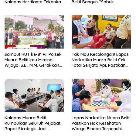
Kalapas Herdianto Tekankan
Beliti Bangun “Sabuk
Sportivitas dan Pembinaan
Kamtibmas” Bersama
Warga Binaan.
Masyarakat
Sambut HUT ke-81 RI, Polsek
Tak Mau Kecolongan! Lapas
Muara Beliti Iptu Miming
Narkotika Muara Beliti Cek
Wijaya, S.E., M.M. Gerakkan
Total Senjata Api, Pastikan
Gotong Royong: Lingkungan
Pengamanan Selalu Siaga 24
Bersih, Warga Nyaman.
Jam
Kalapas Muara Beliti
Lapas Narkotika Muara Beliti
Kumpulkan Seluruh Pejabat,
Pastikan Hak Kesehatan
Rapat Strategis Jadi
Warga Binaan Terpenuhi.
Langkah Nyata Perkuat