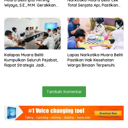
Wijaya, S.E., M.M. Gerakkan
Total Senjata Api, Pastikan
Gotong Royong: Lingkungan
Pengamanan Selalu Siaga 24
Bersih, Warga Nyaman.
Jam
Kalapas Muara Beliti
Lapas Narkotika Muara Beliti
Kumpulkan Seluruh Pejabat,
Pastikan Hak Kesehatan
Rapat Strategis Jadi
Warga Binaan Terpenuhi.
Langkah Nyata Perkuat
Keamanan dan Tingkatkan
Pelayanan Pemasyarakatan
Tambah Komentar