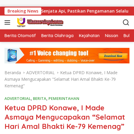
Langsung ke konten
 Total Senjata Api, Pastikan Pengamanan Selalu Siaga 24 Jam
Breaking News
Berita Otomotif
Berita Olahraga
Kejahatan
Nissan
Bulut
Beranda
ADVERTORIAL
Ketua DPRD Konawe, I Made
Asmaya Mengucapakan "Selamat Hari Amal Bhakti Ke-79
Kemenag"
ADVERTORIAL
,
BERITA
,
PEMERINTAHAN
Ketua DPRD Konawe, I Made
Asmaya Mengucapakan “Selamat
Hari Amal Bhakti Ke-79 Kemenag”