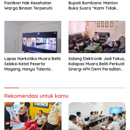
Pastikan Hak Kesehatan
Bupati Bombana: Manton
Warga Binaan Terpenuhi.
Buka Suara “Kami Tidak
Pernah Menutup Ruang Hak
Jawab”.
Lapas Narkotika Muara Beliti
Sidang Elektronik Jadi Fokus,
Seleksi Ketat Peserta
Kalapas Muara Beliti Perkuat
Magang, Hanya Talenta
Sinergi APH Demi Peradilan
Berintegritas yang Lolos.
Pidana yang Modern dan
Efektif
Rekomendasi untuk kamu