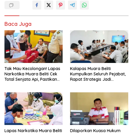
Baca Juga
Tak Mau Kecolongan! Lapas
Kalapas Muara Beliti
Narkotika Muara Beliti Cek
Kumpulkan Seluruh Pejabat,
Total Senjata Api, Pastikan
Rapat Strategis Jadi
Pengamanan Selalu Siaga 24
Langkah Nyata Perkuat
Jam
Keamanan dan Tingkatkan
Pelayanan Pemasyarakatan
Lapas Narkotika Muara Beliti
Dilaporkan Kuasa Hukum