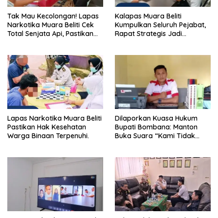
Tak Mau Kecolongan! Lapas
Kalapas Muara Beliti
Narkotika Muara Beliti Cek
Kumpulkan Seluruh Pejabat,
Total Senjata Api, Pastikan
Rapat Strategis Jadi
Pengamanan Selalu Siaga 24
Langkah Nyata Perkuat
Jam
Keamanan dan Tingkatkan
Pelayanan Pemasyarakatan
Lapas Narkotika Muara Beliti
Dilaporkan Kuasa Hukum
Pastikan Hak Kesehatan
Bupati Bombana: Manton
Warga Binaan Terpenuhi.
Buka Suara “Kami Tidak
Pernah Menutup Ruang Hak
Jawab”.