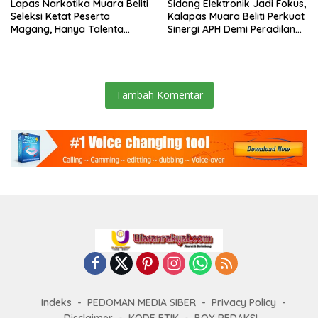
Lapas Narkotika Muara Beliti
Sidang Elektronik Jadi Fokus,
Seleksi Ketat Peserta
Kalapas Muara Beliti Perkuat
Magang, Hanya Talenta
Sinergi APH Demi Peradilan
Berintegritas yang Lolos.
Pidana yang Modern dan
Efektif
Tambah Komentar
Indeks
PEDOMAN MEDIA SIBER
Privacy Policy