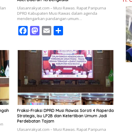
lan
Ulasanrakyat.com – Musi Rawas. Rapat Paripurna
DPRD Kabupaten Musi Rawas dalam agenda
mendengarkan pandangan umum…
F
M
E
S
ac
as
m
h
e
to
ai
ar
b
d
l
e
o
o
o
n
k
engah
Fraksi-Fraksi DPRD Musi Rawas Soroti 4 Raperda
Strategis, Isu LP2B dan Ketertiban Umum Jadi
Perdebatan Tajam
en
Ulasanrakyat.com – Musi Rawas. Rapat Paripurna