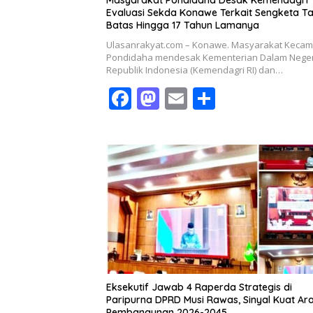
Evaluasi Sekda Konawe Terkait Sengketa T
Batas Hingga 17 Tahun Lamanya
Ulasanrakyat.com – Konawe. Masyarakat Keca
Pondidaha mendesak Kementerian Dalam Neger
Republik Indonesia (Kemendagri RI) dan…
F
M
E
S
ac
as
m
h
e
to
ai
ar
b
d
l
e
o
o
o
n
k
Eksekutif Jawab 4 Raperda Strategis di
Paripurna DPRD Musi Rawas, Sinyal Kuat Ar
Pembangunan 2026-2045.