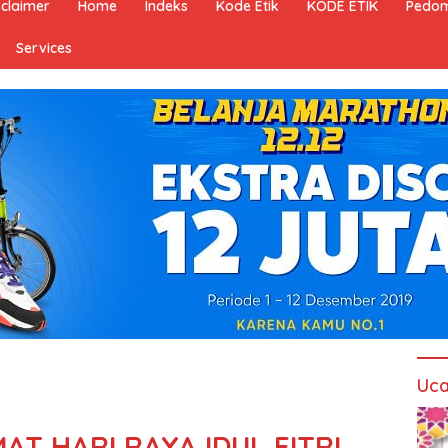
sclaimer
Home
Indeks
Kode Etik
KODE ETIK
Pedom
Services
Uca
T HARI RAYA IDUL FITRI