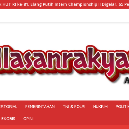
ntern Championship II Digelar, 65 Pesilat Siap Buru Prestasi Me
ERTORIAL
PEMERINTAHAN
TNI & POLRI
HUKRIM
POLITI
EKOBIS
OPINI