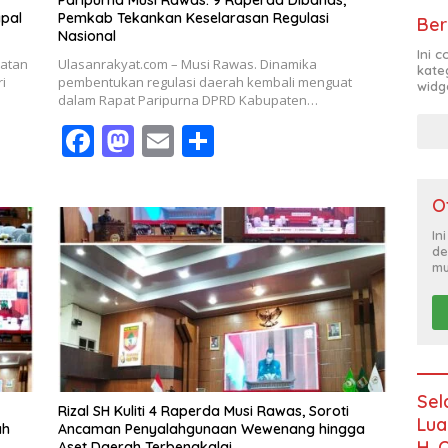
apal
Pemkab Tekankan Keselarasan Regulasi
Ber
Nasional
Ini 
matan
Ulasanrakyat.com – Musi Rawas. Dinamika
kate
i
pembentukan regulasi daerah kembali menguat
widg
dalam Rapat Paripurna DPRD Kabupaten…
F
M
E
S
ac
as
m
h
e
to
ai
ar
O
b
d
l
e
In
de
o
o
mu
o
n
k
Sel
Rizal SH Kuliti 4 Raperda Musi Rawas, Soroti
Lua
ah
Ancaman Penyalahgunaan Wewenang hingga
H. 
Aset Daerah Terbengkalai