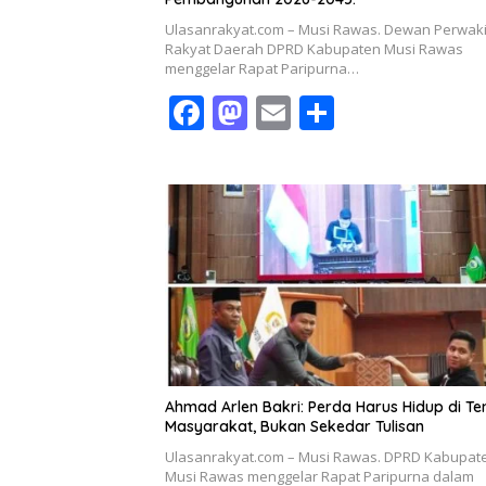
Ulasanrakyat.com – Musi Rawas. Dewan Perwaki
Rakyat Daerah DPRD Kabupaten Musi Rawas
menggelar Rapat Paripurna…
F
M
E
S
ac
as
m
h
e
to
ai
ar
b
d
l
e
o
o
o
n
k
Ahmad Arlen Bakri: Perda Harus Hidup di T
Masyarakat, Bukan Sekedar Tulisan
Ulasanrakyat.com – Musi Rawas. DPRD Kabupat
Musi Rawas menggelar Rapat Paripurna dalam