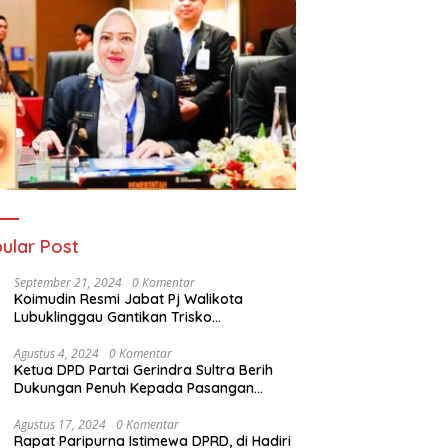
ular Post
September 21, 2024
0 Komentar
Koimudin Resmi Jabat Pj Walikota
Lubuklinggau Gantikan Trisko
Defriansyah
Agustus 4, 2024
0 Komentar
Ketua DPD Partai Gerindra Sultra Berih
Dukungan Penuh Kepada Pasangan
Calon Bupati Konawe dan Wakil Bupati
Konawe (HADIR) di Pilkada Konawe 2024
Agustus 17, 2024
0 Komentar
Rapat Paripurna Istimewa DPRD, di Hadiri