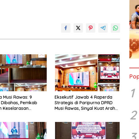
Pop
1
a Musi Rawas: 9
Eksekutif Jawab 4 Raperda
 Dibahas, Pemkab
Strategis di Paripurna DPRD
n Keselarasan
Musi Rawas, Sinyal Kuat Arah
2
 Nasional
Pembangunan 2026-2045.
3