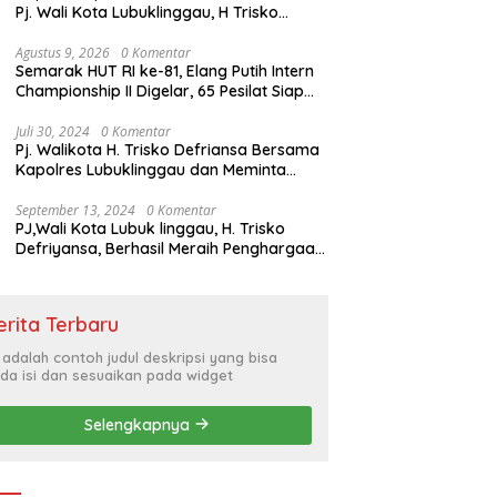
Pj. Wali Kota Lubuklinggau, H Trisko
Defriyansa Dengan Agenda
Mendengarkan Pidato Kenegaraan
Agustus 9, 2026
0 Komentar
Semarak HUT RI ke-81, Elang Putih Intern
Presiden RI Dalam Rangka HUT ke-79
Championship II Digelar, 65 Pesilat Siap
Buru Prestasi Menuju Porprov 2027
Juli 30, 2024
0 Komentar
Pj. Walikota H. Trisko Defriansa Bersama
Kapolres Lubuklinggau dan Meminta
Kepada Masyarakat Cerdas Menyikapi
Hajatan Politik
September 13, 2024
0 Komentar
PJ,Wali Kota Lubuk linggau, H. Trisko
Defriyansa, Berhasil Meraih Penghargaan
Bergengsi Dengan Menerapkan Sistem
Merit Dalam Pengisian JPT
erita Terbaru
i adalah contoh judul deskripsi yang bisa
da isi dan sesuaikan pada widget
Selengkapnya