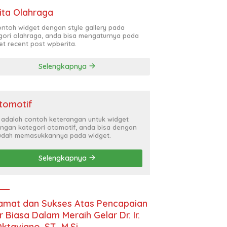
ita Olahraga
contoh widget dengan style gallery pada
gori olahraga, anda bisa mengaturnya pada
et recent post wpberita.
Selengkapnya
tomotif
i adalah contoh keterangan untuk widget
ngan kategori otomotif, anda bisa dengan
dah memasukkannya pada widget.
Selengkapnya
amat dan Sukses Atas Pencapaian
r Biasa Dalam Meraih Gelar Dr. Ir.
Oktaviano, ST., M.Si.