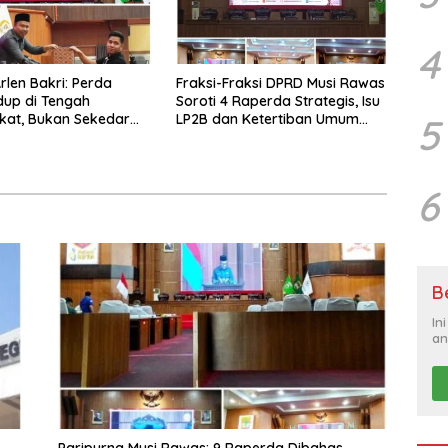
4
len Bakri: Perda
Fraksi-Fraksi DPRD Musi Rawas
dup di Tengah
Soroti 4 Raperda Strategis, Isu
5
kat, Bukan Sekedar
LP2B dan Ketertiban Umum
Jadi Perdebatan Tajam
6
B
In
an
Paripurna Musi Rawas: 9 Raperda Dibahas,