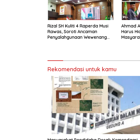
Rizal SH Kuliti 4 Raperda Musi
Ahmad Ar
Rawas, Soroti Ancaman
Harus Hi
Penyalahgunaan Wewenang
Masyara
hingga Aset Daerah
Tulisan
Terbengkalai
Rekomendasi untuk kamu
Masyarakat Pondidaha Desak Kemendagri