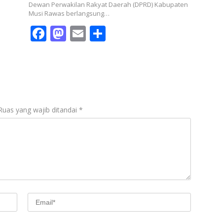
Dewan Perwakilan Rakyat Daerah (DPRD) Kabupaten
Musi Rawas berlangsung…
F
M
E
S
ac
as
m
h
e
to
ai
ar
b
d
l
e
o
o
o
n
Ruas yang wajib ditandai
*
k