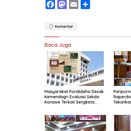
F
M
E
S
ac
as
m
h
e
to
ai
ar
Komentar
b
d
l
e
o
o
Baca Juga
o
n
k
Masyarakat Pondidaha Desak
Paripurn
Kemendagri Evaluasi Sekda
Raperda
Konawe Terkait Sengketa
Tekanka
Tapal Batas Hingga 17 Tahun
Regulasi
Lamanya