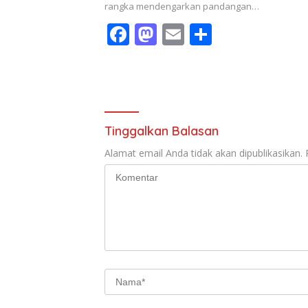
rangka mendengarkan pandangan…
F
M
E
S
ac
as
m
h
e
to
ai
ar
b
d
l
e
o
o
Tinggalkan Balasan
o
n
Alamat email Anda tidak akan dipublikasikan.
k