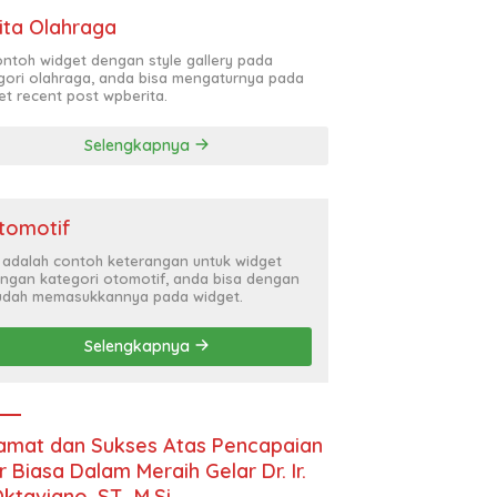
ita Olahraga
contoh widget dengan style gallery pada
gori olahraga, anda bisa mengaturnya pada
et recent post wpberita.
Selengkapnya
tomotif
i adalah contoh keterangan untuk widget
ngan kategori otomotif, anda bisa dengan
dah memasukkannya pada widget.
Selengkapnya
amat dan Sukses Atas Pencapaian
r Biasa Dalam Meraih Gelar Dr. Ir.
Oktaviano, ST., M.Si.