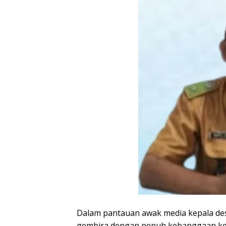
Dalam pantauan awak media kepala des
gembira dengan penuh kebanggaan kep