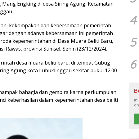
Mang Engking di desa Siring Agung, Kecamatan
nggau.
4
aban, kekompakan dan kebersamaan pemerintah
 agar dengan adanya kebersamaan ini pemerintah
5
roda kepemerintahan di Desa Muara Beliti Baru,
i Rawas, provinsi Sumsel, Senin (23/12/2024).
6
intah desa muara beliti baru, di tempat Gubug
ing Agung kota Lubuklinggau sekitar pukul 12:00
B
 nampak bahagia dan gembira karna perkumpulan
nci keberhasilan dalam kepemerintahan desa beliti
In
an