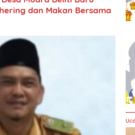
thering dan Makan Bersama
Uca