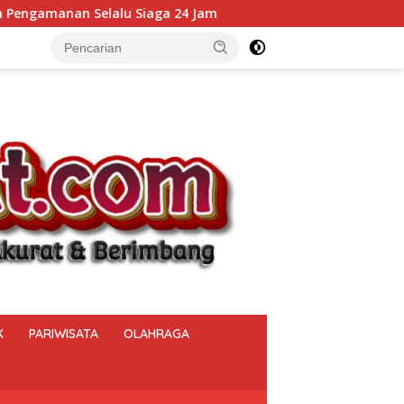
 24 Jam
Kalapas Muara Beliti Kumpulkan Seluruh Peja
K
PARIWISATA
OLAHRAGA