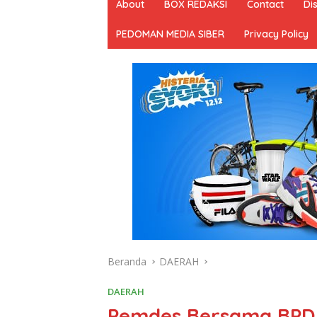
About
BOX REDAKSI
Contact
Di
PEDOMAN MEDIA SIBER
Privacy Policy
Beranda
DAERAH
DAERAH
Pemdes Bersama BPD 