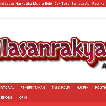
liti Cek Total Senjata Api, Pastikan Pengamanan Selalu Siaga
ERTORIAL
PEMERINTAHAN
TNI & POLRI
HUKRIM
POLITI
EKOBIS
OPINI