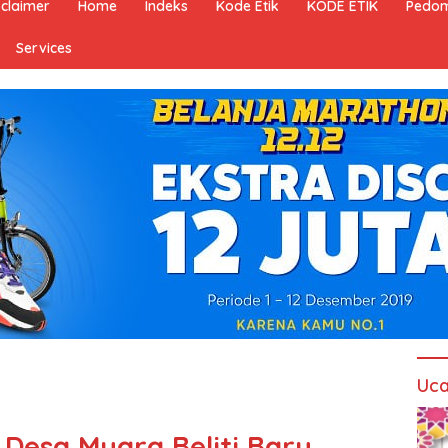
sclaimer
Home
Indeks
Kode Etik
KODE ETIK
Pedom
Services
Uca
Desa Muara Beliti Baru