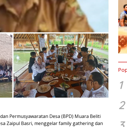
Pop
1
2
dan Permusyawaratan Desa (BPD) Muara Beliti
3
sa Zaipul Basri, menggelar family gathering dan