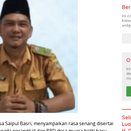
Ber
Ini 
kate
widg
O
In
de
mu
Sel
a Saipul Basri, menyampaikan rasa senang disertai
Lua
H. 
ada perangkat dan BPD desa muara beliti baru,