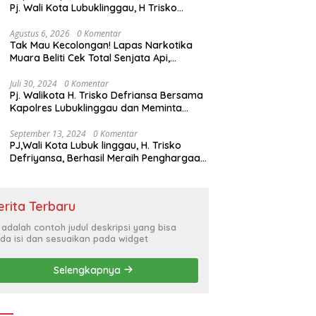
Pj. Wali Kota Lubuklinggau, H Trisko
Defriyansa Dengan Agenda
Mendengarkan Pidato Kenegaraan
Agustus 6, 2026
0 Komentar
Tak Mau Kecolongan! Lapas Narkotika
Presiden RI Dalam Rangka HUT ke-79
Muara Beliti Cek Total Senjata Api,
Pastikan Pengamanan Selalu Siaga 24
Jam
Juli 30, 2024
0 Komentar
Pj. Walikota H. Trisko Defriansa Bersama
Kapolres Lubuklinggau dan Meminta
Kepada Masyarakat Cerdas Menyikapi
Hajatan Politik
September 13, 2024
0 Komentar
PJ,Wali Kota Lubuk linggau, H. Trisko
Defriyansa, Berhasil Meraih Penghargaan
Bergengsi Dengan Menerapkan Sistem
Merit Dalam Pengisian JPT
erita Terbaru
i adalah contoh judul deskripsi yang bisa
da isi dan sesuaikan pada widget
Selengkapnya