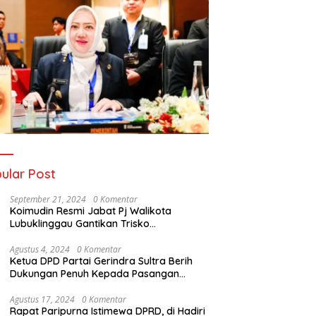
ular Post
September 21, 2024
0 Komentar
Koimudin Resmi Jabat Pj Walikota
Lubuklinggau Gantikan Trisko
Defriansyah
Agustus 4, 2024
0 Komentar
Ketua DPD Partai Gerindra Sultra Berih
Dukungan Penuh Kepada Pasangan
Calon Bupati Konawe dan Wakil Bupati
Konawe (HADIR) di Pilkada Konawe 2024
Agustus 17, 2024
0 Komentar
Rapat Paripurna Istimewa DPRD, di Hadiri