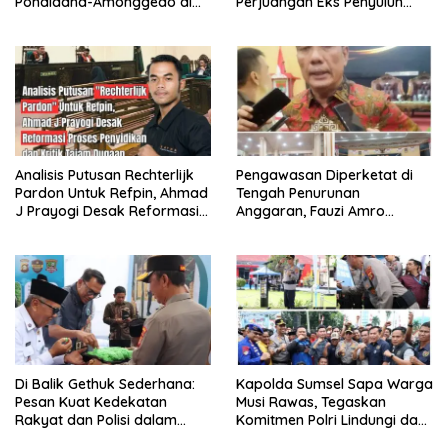
Pondidaha-Amonggedo di
Perjuangan Eks Penyuluh
Sungai Tukambopo.
Musi Rawas Menuju
Pengakuan Resmi Kian Dekat
Analisis Putusan Rechterlijk
Pengawasan Diperketat di
Pardon Untuk Refpin, Ahmad
Tengah Penurunan
J Prayogi Desak Reformasi
Anggaran, Fauzi Amro
Proses Penyidikan dan Kritik
Tekankan Tiga Prinsip Kunci
Tajam Dugaan Kriminalisasi!
Pengelolaan Dana Desa di
Musi Rawas
Di Balik Gethuk Sederhana:
Kapolda Sumsel Sapa Warga
Pesan Kuat Kedekatan
Musi Rawas, Tegaskan
Rakyat dan Polisi dalam
Komitmen Polri Lindungi dan
Kunjungan Kapolda Sumsel
Mengayomi