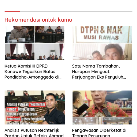
Rekomendasi untuk kamu
Ketua Komisi III DPRD
Satu Nama Tambahan,
Konawe Tegaskan Batas
Harapan Menguat:
Pondidaha-Amonggedo di
Perjuangan Eks Penyuluh
Sungai Tukambopo.
Musi Rawas Menuju
Pengakuan Resmi Kian Dekat
Analisis Putusan Rechterlijk
Pengawasan Diperketat di
Pardon Untuk Refpin, Ahmad
Tengah Penurunan