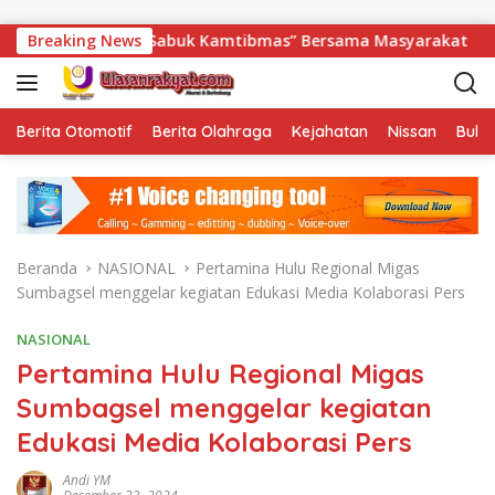
Langsung ke konten
abuk Kamtibmas” Bersama Masyarakat
Breaking News
Sambut HUT ke-81
Berita Otomotif
Berita Olahraga
Kejahatan
Nissan
Bulut
Beranda
NASIONAL
Pertamina Hulu Regional Migas
Sumbagsel menggelar kegiatan Edukasi Media Kolaborasi Pers
NASIONAL
Pertamina Hulu Regional Migas
Sumbagsel menggelar kegiatan
Edukasi Media Kolaborasi Pers
Andi YM