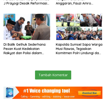
J Prayogi Desak Reformasi
Anggaran, Fauzi Amro
Proses Penyidikan dan Kritik
Tekankan Tiga Prinsip Kunci
Tajam Dugaan Kriminalisasi!
Pengelolaan Dana Desa di
Musi Rawas
Di Balik Gethuk Sederhana:
Kapolda Sumsel Sapa Warga
Pesan Kuat Kedekatan
Musi Rawas, Tegaskan
Rakyat dan Polisi dalam
Komitmen Polri Lindungi dan
Kunjungan Kapolda Sumsel
Mengayomi
Tambah Komentar