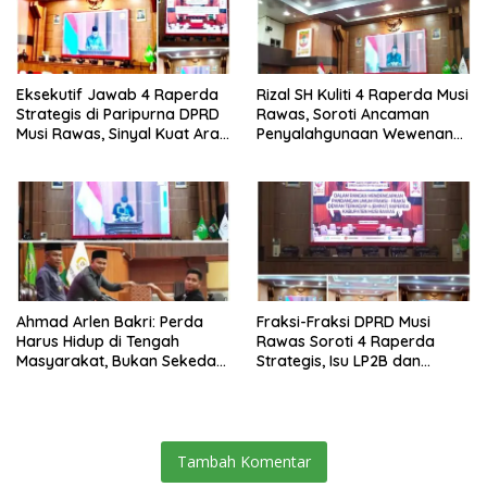
Eksekutif Jawab 4 Raperda
Rizal SH Kuliti 4 Raperda Musi
Strategis di Paripurna DPRD
Rawas, Soroti Ancaman
Musi Rawas, Sinyal Kuat Arah
Penyalahgunaan Wewenang
Pembangunan 2026-2045.
hingga Aset Daerah
Terbengkalai
Ahmad Arlen Bakri: Perda
Fraksi-Fraksi DPRD Musi
Harus Hidup di Tengah
Rawas Soroti 4 Raperda
Masyarakat, Bukan Sekedar
Strategis, Isu LP2B dan
Tulisan
Ketertiban Umum Jadi
Perdebatan Tajam
Tambah Komentar