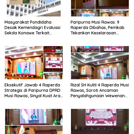
Masyarakat Pondidaha
Paripurna Musi Rawas: 9
Desak Kemendagri Evaluasi
Raperda Dibahas, Pemkab
Sekda Konawe Terkait
Tekankan Keselarasan
Sengketa Tapal Batas
Regulasi Nasional
Hingga 17 Tahun Lamanya
Eksekutif Jawab 4 Raperda
Rizal SH Kuliti 4 Raperda Musi
Strategis di Paripurna DPRD
Rawas, Soroti Ancaman
Musi Rawas, Sinyal Kuat Arah
Penyalahgunaan Wewenang
Pembangunan 2026-2045.
hingga Aset Daerah
Terbengkalai