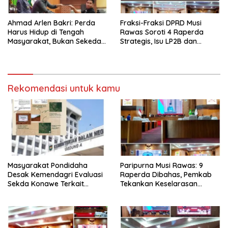
Ahmad Arlen Bakri: Perda
Fraksi-Fraksi DPRD Musi
Harus Hidup di Tengah
Rawas Soroti 4 Raperda
Masyarakat, Bukan Sekedar
Strategis, Isu LP2B dan
Tulisan
Ketertiban Umum Jadi
Perdebatan Tajam
Rekomendasi untuk kamu
Masyarakat Pondidaha
Paripurna Musi Rawas: 9
Desak Kemendagri Evaluasi
Raperda Dibahas, Pemkab
Sekda Konawe Terkait
Tekankan Keselarasan
Sengketa Tapal Batas
Regulasi Nasional
Hingga 17 Tahun Lamanya