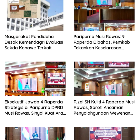
Masyarakat Pondidaha
Paripurna Musi Rawas: 9
Desak Kemendagri Evaluasi
Raperda Dibahas, Pemkab
Sekda Konawe Terkait
Tekankan Keselarasan
Sengketa Tapal Batas
Regulasi Nasional
Hingga 17 Tahun Lamanya
Eksekutif Jawab 4 Raperda
Rizal SH Kuliti 4 Raperda Musi
Strategis di Paripurna DPRD
Rawas, Soroti Ancaman
Musi Rawas, Sinyal Kuat Arah
Penyalahgunaan Wewenang
Pembangunan 2026-2045.
hingga Aset Daerah
Terbengkalai