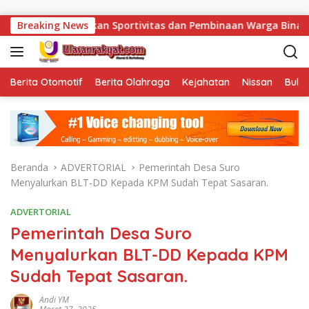
Langsung ke konten
rtivitas dan Pembinaan Warga Binaan.
Breaking News
Bukan Sekadar M
Berita Otomotif
Berita Olahraga
Kejahatan
Nissan
Bulut
Beranda
ADVERTORIAL
Pemerintah Desa Suro
Menyalurkan BLT-DD Kepada KPM Sudah Tepat Sasaran.
ADVERTORIAL
Pemerintah Desa Suro
Menyalurkan BLT-DD Kepada KPM
Sudah Tepat Sasaran.
Andi YM