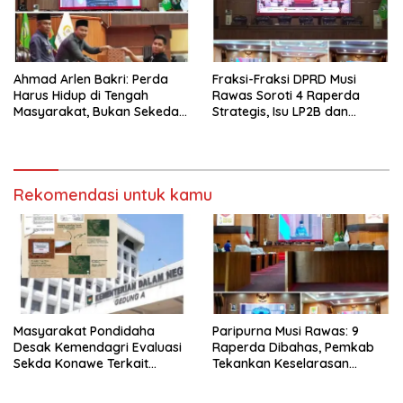
Ahmad Arlen Bakri: Perda
Fraksi-Fraksi DPRD Musi
Harus Hidup di Tengah
Rawas Soroti 4 Raperda
Masyarakat, Bukan Sekedar
Strategis, Isu LP2B dan
Tulisan
Ketertiban Umum Jadi
Perdebatan Tajam
Rekomendasi untuk kamu
Masyarakat Pondidaha
Paripurna Musi Rawas: 9
Desak Kemendagri Evaluasi
Raperda Dibahas, Pemkab
Sekda Konawe Terkait
Tekankan Keselarasan
Sengketa Tapal Batas
Regulasi Nasional
Hingga 17 Tahun Lamanya