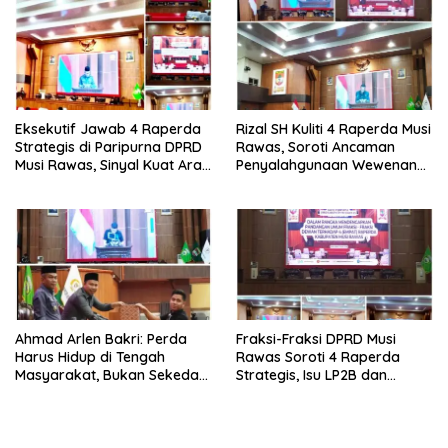
Eksekutif Jawab 4 Raperda
Rizal SH Kuliti 4 Raperda Musi
Strategis di Paripurna DPRD
Rawas, Soroti Ancaman
Musi Rawas, Sinyal Kuat Arah
Penyalahgunaan Wewenang
Pembangunan 2026-2045.
hingga Aset Daerah
Terbengkalai
Ahmad Arlen Bakri: Perda
Fraksi-Fraksi DPRD Musi
Harus Hidup di Tengah
Rawas Soroti 4 Raperda
Masyarakat, Bukan Sekedar
Strategis, Isu LP2B dan
Tulisan
Ketertiban Umum Jadi
Perdebatan Tajam