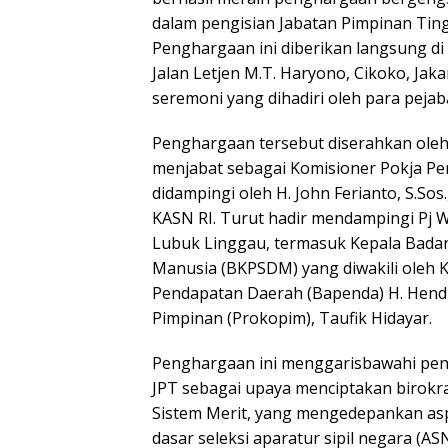
dalam pengisian Jabatan Pimpinan Tingg
Penghargaan ini diberikan langsung di 
Jalan Letjen M.T. Haryono, Cikoko, Jak
seremoni yang dihadiri oleh para peja
Penghargaan tersebut diserahkan oleh S
menjabat sebagai Komisioner Pokja P
didampingi oleh H. John Ferianto, S.Sos
KASN RI. Turut hadir mendampingi Pj W
Lubuk Linggau, termasuk Kepala Bad
Manusia (BKPSDM) yang diwakili oleh 
Pendapatan Daerah (Bapenda) H. Hend
Pimpinan (Prokopim), Taufik Hidayar.
Penghargaan ini menggarisbawahi pen
JPT sebagai upaya menciptakan birokra
Sistem Merit, yang mengedepankan aspe
dasar seleksi aparatur sipil negara (A