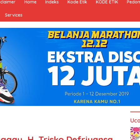
sclaimer
Home
Indeks
Kode Etik
KODE ETIK
Pedom
Services
Uca
nggau, H. Trisko Defriyansa,