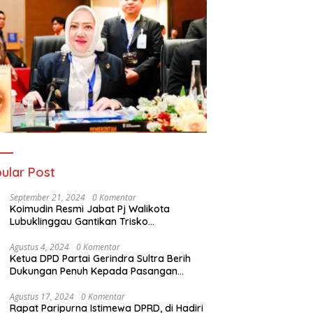
ular Post
September 21, 2024
0 Komentar
Koimudin Resmi Jabat Pj Walikota
Lubuklinggau Gantikan Trisko
Defriansyah
Agustus 4, 2024
0 Komentar
Ketua DPD Partai Gerindra Sultra Berih
Dukungan Penuh Kepada Pasangan
Calon Bupati Konawe dan Wakil Bupati
Konawe (HADIR) di Pilkada Konawe 2024
Agustus 17, 2024
0 Komentar
Rapat Paripurna Istimewa DPRD, di Hadiri