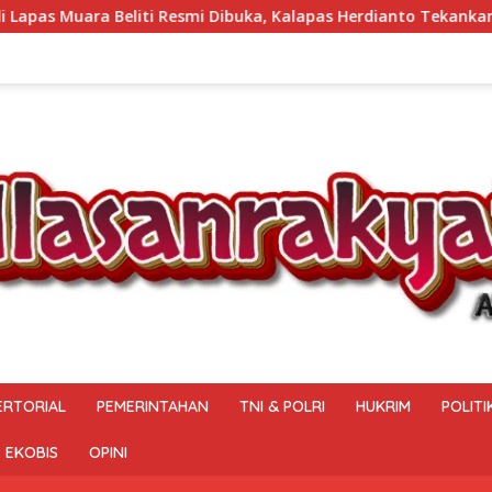
buka, Kalapas Herdianto Tekankan Sportivitas dan Pembinaan Wa
ERTORIAL
PEMERINTAHAN
TNI & POLRI
HUKRIM
POLITI
EKOBIS
OPINI