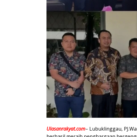
Ulasanrakyat.com
– Lubuklinggau, PJ.Wal
berhasil meraih penghargaan bergengs