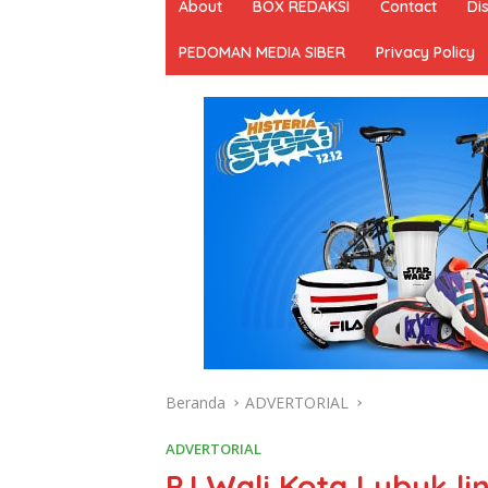
About
BOX REDAKSI
Contact
Di
PEDOMAN MEDIA SIBER
Privacy Policy
Beranda
ADVERTORIAL
ADVERTORIAL
PJ,Wali Kota Lubuk li