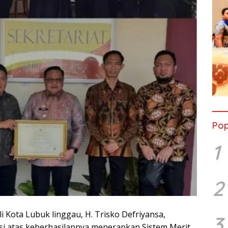
Pop
1
2
i Kota Lubuk linggau, H. Trisko Defriyansa,
3
i atas keberhasilannya menerapkan Sistem Merit