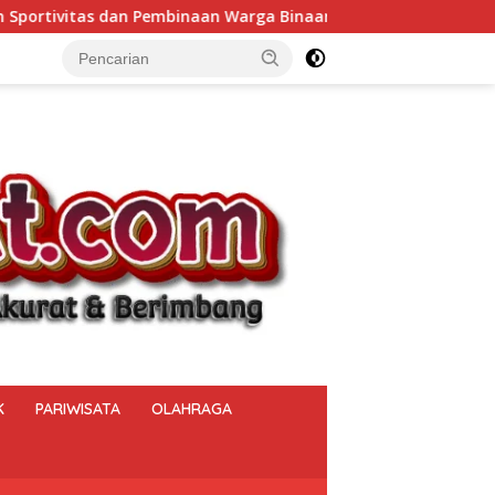
rga Binaan.
Bukan Sekadar Menjaga Keamanan, Polsek
K
PARIWISATA
OLAHRAGA