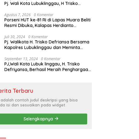
Pj. Wali Kota Lubuklinggau, H Trisko
Defriyansa Dengan Agenda
Mendengarkan Pidato Kenegaraan
Agustus 7, 2026
0 Komentar
Porseni HUT ke-81 RI di Lapas Muara Beliti
Presiden RI Dalam Rangka HUT ke-79
Resmi Dibuka, Kalapas Herdianto
Tekankan Sportivitas dan Pembinaan
Warga Binaan.
Juli 30, 2024
0 Komentar
Pj. Walikota H. Trisko Defriansa Bersama
Kapolres Lubuklinggau dan Meminta
Kepada Masyarakat Cerdas Menyikapi
Hajatan Politik
September 13, 2024
0 Komentar
PJ,Wali Kota Lubuk linggau, H. Trisko
Defriyansa, Berhasil Meraih Penghargaan
Bergengsi Dengan Menerapkan Sistem
Merit Dalam Pengisian JPT
erita Terbaru
i adalah contoh judul deskripsi yang bisa
da isi dan sesuaikan pada widget
Selengkapnya