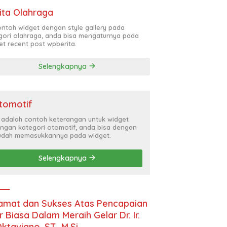
ita Olahraga
contoh widget dengan style gallery pada
gori olahraga, anda bisa mengaturnya pada
et recent post wpberita.
Selengkapnya
tomotif
i adalah contoh keterangan untuk widget
ngan kategori otomotif, anda bisa dengan
dah memasukkannya pada widget.
Selengkapnya
amat dan Sukses Atas Pencapaian
r Biasa Dalam Meraih Gelar Dr. Ir.
Oktaviano, ST., M.Si.