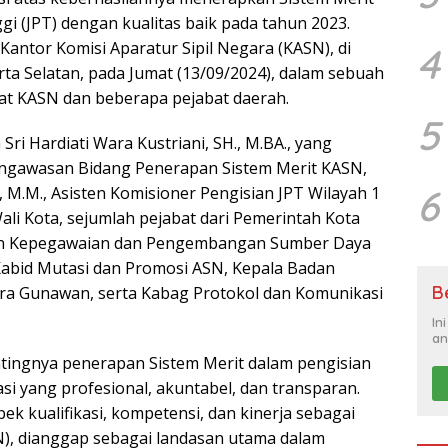
i (JPT) dengan kualitas baik pada tahun 2023.
Kantor Komisi Aparatur Sipil Negara (KASN), di
4
arta Selatan, pada Jumat (13/09/2024), dalam sebuah
bat KASN dan beberapa pejabat daerah.
5
ri Hardiati Wara Kustriani, SH., M.BA., yang
engawasan Bidang Penerapan Sistem Merit KASN,
6
., M.M., Asisten Komisioner Pengisian JPT Wilayah 1
ali Kota, sejumlah pejabat dari Pemerintah Kota
an Kepegawaian dan Pengembangan Sumber Daya
Kabid Mutasi dan Promosi ASN, Kepala Badan
B
ra Gunawan, serta Kabag Protokol dan Komunikasi
In
an
tingnya penerapan Sistem Merit dalam pengisian
si yang profesional, akuntabel, dan transparan.
k kualifikasi, kompetensi, dan kinerja sebagai
SN), dianggap sebagai landasan utama dalam