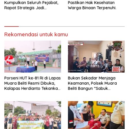
Kumpulkan Seluruh Pejabat,
Pastikan Hak Kesehatan
Rapat Strategis Jadi
Warga Binaan Terpenuhi.
Langkah Nyata Perkuat
Keamanan dan Tingkatkan
Pelayanan Pemasyarakatan
Rekomendasi untuk kamu
Porseni HUT ke-81 RI di Lapas
Bukan Sekadar Menjaga
Muara Beliti Resmi Dibuka,
Keamanan, Polsek Muara
Kalapas Herdianto Tekankan
Beliti Bangun “Sabuk
Sportivitas dan Pembinaan
Kamtibmas” Bersama
Warga Binaan.
Masyarakat