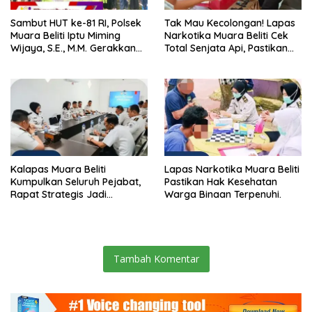
Sambut HUT ke-81 RI, Polsek
Tak Mau Kecolongan! Lapas
Muara Beliti Iptu Miming
Narkotika Muara Beliti Cek
Wijaya, S.E., M.M. Gerakkan
Total Senjata Api, Pastikan
Gotong Royong: Lingkungan
Pengamanan Selalu Siaga 24
Bersih, Warga Nyaman.
Jam
Kalapas Muara Beliti
Lapas Narkotika Muara Beliti
Kumpulkan Seluruh Pejabat,
Pastikan Hak Kesehatan
Rapat Strategis Jadi
Warga Binaan Terpenuhi.
Langkah Nyata Perkuat
Keamanan dan Tingkatkan
Pelayanan Pemasyarakatan
Tambah Komentar