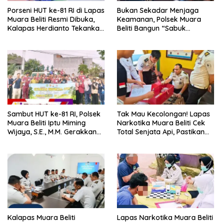
Porseni HUT ke-81 RI di Lapas
Bukan Sekadar Menjaga
Muara Beliti Resmi Dibuka,
Keamanan, Polsek Muara
Kalapas Herdianto Tekankan
Beliti Bangun “Sabuk
Sportivitas dan Pembinaan
Kamtibmas” Bersama
Warga Binaan.
Masyarakat
Sambut HUT ke-81 RI, Polsek
Tak Mau Kecolongan! Lapas
Muara Beliti Iptu Miming
Narkotika Muara Beliti Cek
Wijaya, S.E., M.M. Gerakkan
Total Senjata Api, Pastikan
Gotong Royong: Lingkungan
Pengamanan Selalu Siaga 24
Bersih, Warga Nyaman.
Jam
Kalapas Muara Beliti
Lapas Narkotika Muara Beliti