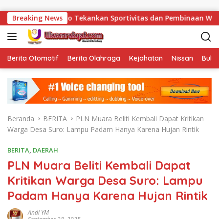
Langsung ke konten
rdianto Tekankan Sportivitas dan Pembinaan Warga Binaan.
Breaking News
Berita Otomotif
Berita Olahraga
Kejahatan
Nissan
Bulut
Beranda
BERITA
PLN Muara Beliti Kembali Dapat Kritikan
Warga Desa Suro: Lampu Padam Hanya Karena Hujan Rintik
BERITA
,
DAERAH
PLN Muara Beliti Kembali Dapat
Kritikan Warga Desa Suro: Lampu
Padam Hanya Karena Hujan Rintik
Andi YM