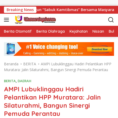
Langsung ke konten
i Bangun “Sabuk Kamtibmas” Bersama Masyarakat
Breaking News
Samb
Berita Otomotif
Berita Olahraga
Kejahatan
Nissan
Bulut
Beranda
BERITA
AMPI Lubuklinggau Hadiri Pelantikan HPP
Muratara: Jalin Silaturahmi, Bangun Sinergi Pemuda Perantau
BERITA
,
DAERAH
AMPI Lubuklinggau Hadiri
Pelantikan HPP Muratara: Jalin
Silaturahmi, Bangun Sinergi
Pemuda Perantau