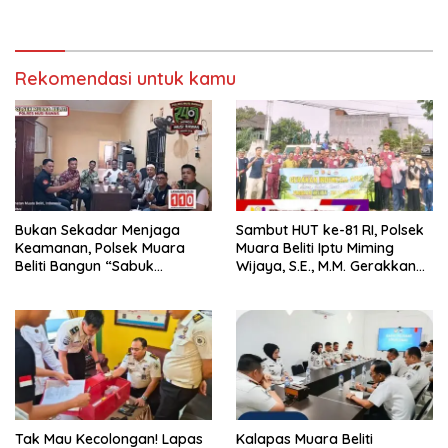
Pernah Menutup Ruang Hak
Jawab”.
Rekomendasi untuk kamu
Bukan Sekadar Menjaga
Sambut HUT ke-81 RI, Polsek
Keamanan, Polsek Muara
Muara Beliti Iptu Miming
Beliti Bangun “Sabuk
Wijaya, S.E., M.M. Gerakkan
Kamtibmas” Bersama
Gotong Royong: Lingkungan
Masyarakat
Bersih, Warga Nyaman.
Tak Mau Kecolongan! Lapas
Kalapas Muara Beliti