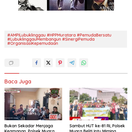
#AMPILubuklinggau #HPPMuratara #PemudaBersatu
#LubuklinggauMembangun #SinergiPemuda
#OrganisasiKepemudaan
Baca Juga
Bukan Sekadar Menjaga
Sambut HUT ke-81 RI, Polsek
Keamanan, Polsek Muara
Muara Beliti Iptu Miming