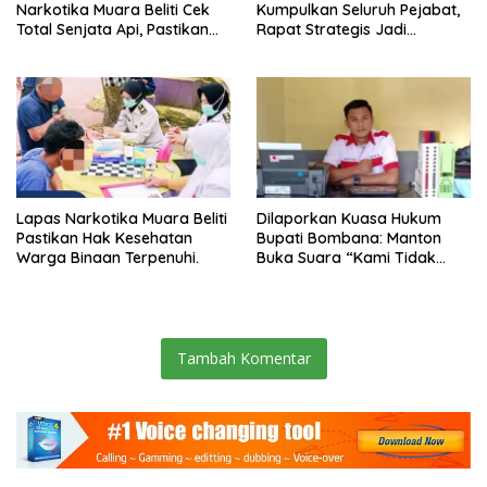
Narkotika Muara Beliti Cek
Kumpulkan Seluruh Pejabat,
Total Senjata Api, Pastikan
Rapat Strategis Jadi
Pengamanan Selalu Siaga 24
Langkah Nyata Perkuat
Jam
Keamanan dan Tingkatkan
Pelayanan Pemasyarakatan
Lapas Narkotika Muara Beliti
Dilaporkan Kuasa Hukum
Pastikan Hak Kesehatan
Bupati Bombana: Manton
Warga Binaan Terpenuhi.
Buka Suara “Kami Tidak
Pernah Menutup Ruang Hak
Jawab”.
Tambah Komentar