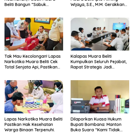
Beliti Bangun “Sabuk
Wijaya, S.E., M.M. Gerakkan
Kamtibmas” Bersama
Gotong Royong: Lingkungan
Masyarakat
Bersih, Warga Nyaman.
Tak Mau Kecolongan! Lapas
Kalapas Muara Beliti
Narkotika Muara Beliti Cek
Kumpulkan Seluruh Pejabat,
Total Senjata Api, Pastikan
Rapat Strategis Jadi
Pengamanan Selalu Siaga 24
Langkah Nyata Perkuat
Jam
Keamanan dan Tingkatkan
Pelayanan Pemasyarakatan
Lapas Narkotika Muara Beliti
Dilaporkan Kuasa Hukum
Pastikan Hak Kesehatan
Bupati Bombana: Manton
Warga Binaan Terpenuhi.
Buka Suara “Kami Tidak