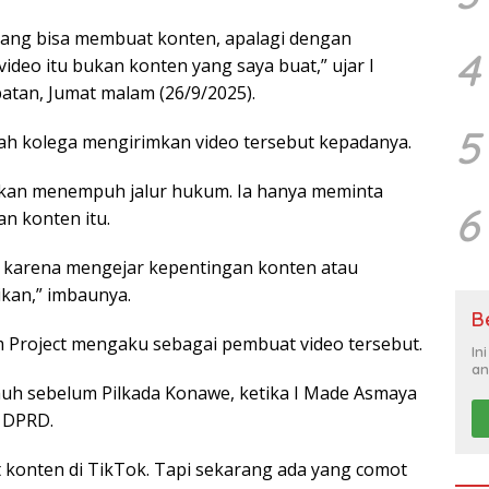
 orang bisa membuat konten, apalagi dengan
4
video itu bukan konten yang saya buat,” ujar I
atan, Jumat malam (26/9/2025).
5
ah kolega mengirimkan video tersebut kepadanya.
akan menempuh jalur hukum. Ia hanya meminta
6
n konten itu.
gan karena mengejar kepentingan konten atau
ikan,” imbaunya.
B
m Project mengaku sebagai pembuat video tersebut.
In
an
 jauh sebelum Pilkada Konawe, ketika I Made Asmaya
 DPRD.
at konten di TikTok. Tapi sekarang ada yang comot