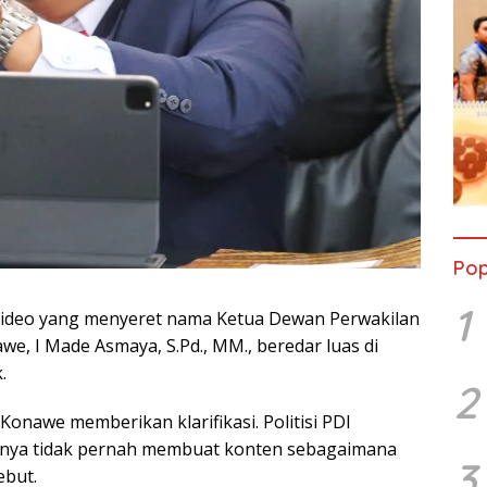
Pop
1
ideo yang menyeret nama Ketua Dewan Perwakilan
, I Made Asmaya, S.Pd., MM., beredar luas di
.
2
onawe memberikan klarifikasi. Politisi PDI
inya tidak pernah membuat konten sebagaimana
3
ebut.