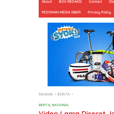
About
BOX REDAKSI
Contact
Di
PEDOMAN MEDIA SIBER
Privacy Policy
Beranda
BERITA
BERITA
,
NASIONAL
Video Lama Diseret J