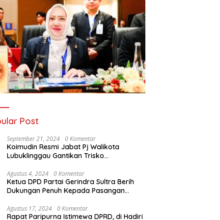
ular Post
September 21, 2024
0 Komentar
Koimudin Resmi Jabat Pj Walikota
Lubuklinggau Gantikan Trisko
Defriansyah
Agustus 4, 2024
0 Komentar
Ketua DPD Partai Gerindra Sultra Berih
Dukungan Penuh Kepada Pasangan
Calon Bupati Konawe dan Wakil Bupati
Konawe (HADIR) di Pilkada Konawe 2024
Agustus 17, 2024
0 Komentar
Rapat Paripurna Istimewa DPRD, di Hadiri