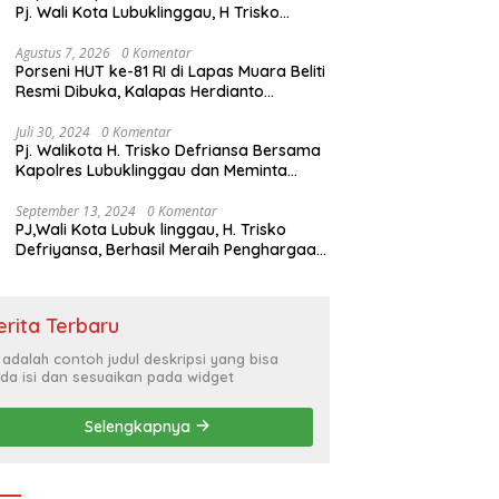
Pj. Wali Kota Lubuklinggau, H Trisko
Defriyansa Dengan Agenda
Mendengarkan Pidato Kenegaraan
Agustus 7, 2026
0 Komentar
Porseni HUT ke-81 RI di Lapas Muara Beliti
Presiden RI Dalam Rangka HUT ke-79
Resmi Dibuka, Kalapas Herdianto
Tekankan Sportivitas dan Pembinaan
Warga Binaan.
Juli 30, 2024
0 Komentar
Pj. Walikota H. Trisko Defriansa Bersama
Kapolres Lubuklinggau dan Meminta
Kepada Masyarakat Cerdas Menyikapi
Hajatan Politik
September 13, 2024
0 Komentar
PJ,Wali Kota Lubuk linggau, H. Trisko
Defriyansa, Berhasil Meraih Penghargaan
Bergengsi Dengan Menerapkan Sistem
Merit Dalam Pengisian JPT
erita Terbaru
i adalah contoh judul deskripsi yang bisa
da isi dan sesuaikan pada widget
Selengkapnya