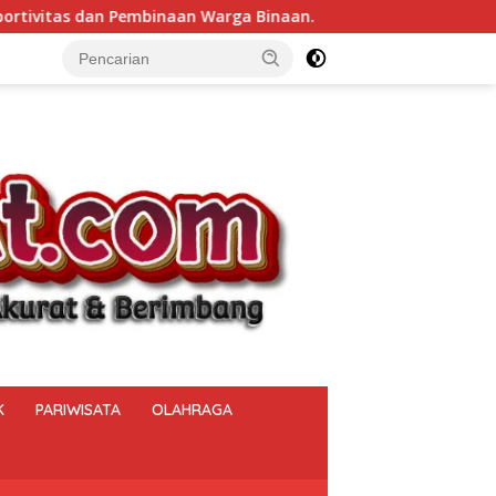
 Binaan.
Bukan Sekadar Menjaga Keamanan, Polsek Mua
K
PARIWISATA
OLAHRAGA