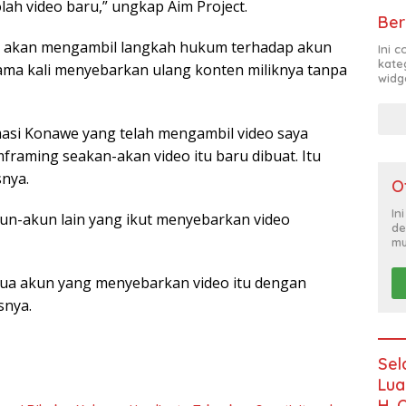
lah video baru,” ungkap Aim Project.
Ber
kan akan mengambil langkah hukum terhadap akun
Ini 
kate
ma kali menyebarkan ulang konten miliknya tanpa
widg
asi Konawe yang telah mengambil video saya
framing seakan-akan video itu baru dibuat. Itu
nya.
O
In
un-akun lain yang ikut menyebarkan video
de
mu
mua akun yang menyebarkan video itu dengan
snya.
Sel
Lua
H. 