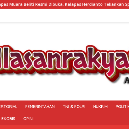
, Kalapas Herdianto Tekankan Sportivitas dan Pembinaan Warga
ERTORIAL
PEMERINTAHAN
TNI & POLRI
HUKRIM
POLITI
EKOBIS
OPINI