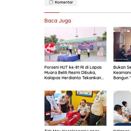
o
o
Komentar
o
n
k
Baca Juga
Porseni HUT ke-81 RI di Lapas
Bukan S
Muara Beliti Resmi Dibuka,
Keamanan
Kalapas Herdianto Tekankan
Bangun 
Sportivitas dan Pembinaan
Bersama
Warga Binaan.