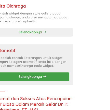
ita Olahraga
contoh widget dengan style gallery pada
gori olahraga, anda bisa mengaturnya pada
et recent post wpberita.
Selengkapnya
tomotif
i adalah contoh keterangan untuk widget
ngan kategori otomotif, anda bisa dengan
dah memasukkannya pada widget.
Selengkapnya
amat dan Sukses Atas Pencapaian
r Biasa Dalam Meraih Gelar Dr. Ir.
Oktaviano, ST., M.Si.