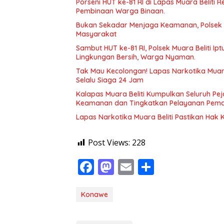
Porseni HUT ke-81 RI di Lapas Muara Beliti 
Pembinaan Warga Binaan.
Bukan Sekadar Menjaga Keamanan, Polsek 
Masyarakat
Sambut HUT ke-81 RI, Polsek Muara Beliti Ip
Lingkungan Bersih, Warga Nyaman.
Tak Mau Kecolongan! Lapas Narkotika Muara
Selalu Siaga 24 Jam
Kalapas Muara Beliti Kumpulkan Seluruh Pej
Keamanan dan Tingkatkan Pelayanan Pem
Lapas Narkotika Muara Beliti Pastikan Hak
Post Views:
228
F
M
E
S
ac
as
m
h
e
to
ai
ar
Konawe
b
d
l
e