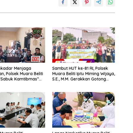
ekadar Menjaga
Sambut HUT ke-81 RI, Polsek
, Polsek Muara Beliti
Muara Beliti Iptu Miming Wijaya,
“Sabuk Kamtibmas”
S.E., M.M. Gerakkan Gotong
 Masyarakat
Royong: Lingkungan Bersih,
Warga Nyaman.