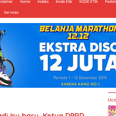
sclaimer
Home
Indeks
Kode Etik
KODE ETIK
Pedom
Services
Uca
adi Isu baru, Ketua DPRD