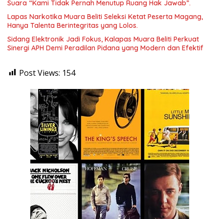
Suara “Kami Tidak Pernah Menutup Ruang Hak Jawab”.
Lapas Narkotika Muara Beliti Seleksi Ketat Peserta Magang,
Hanya Talenta Berintegritas yang Lolos.
Sidang Elektronik Jadi Fokus, Kalapas Muara Beliti Perkuat
Sinergi APH Demi Peradilan Pidana yang Modern dan Efektif
Post Views:
154