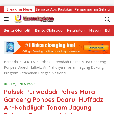
Langsung ke konten
 Total Senjata Api, Pastikan Pengamanan Selalu Siaga 24 Jam
Breaking News
Berita Otomotif
Berita Olahraga
Kejahatan
Nissan
Bulut
Beranda
BERITA
Polsek Purwodadi Polres Mura Gandeng
Ponpes Daarul Huffadz An-Nahdliyah Tanam Jagung Dukung
Program Ketahanan Pangan Nasional
BERITA
,
TNI & POLRI
Polsek Purwodadi Polres Mura
Gandeng Ponpes Daarul Huffadz
An-Nahdliyah Tanam Jagung