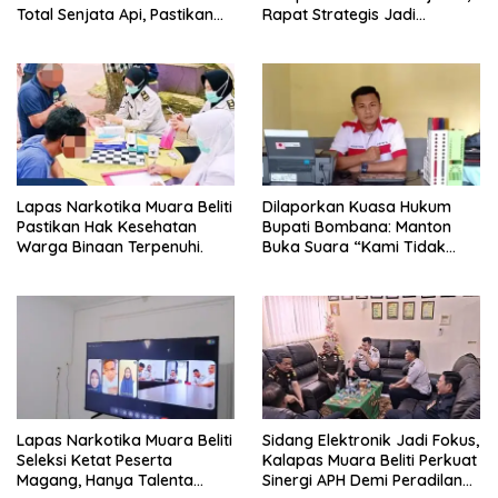
Total Senjata Api, Pastikan
Rapat Strategis Jadi
Pengamanan Selalu Siaga 24
Langkah Nyata Perkuat
Jam
Keamanan dan Tingkatkan
Pelayanan Pemasyarakatan
Lapas Narkotika Muara Beliti
Dilaporkan Kuasa Hukum
Pastikan Hak Kesehatan
Bupati Bombana: Manton
Warga Binaan Terpenuhi.
Buka Suara “Kami Tidak
Pernah Menutup Ruang Hak
Jawab”.
Lapas Narkotika Muara Beliti
Sidang Elektronik Jadi Fokus,
Seleksi Ketat Peserta
Kalapas Muara Beliti Perkuat
Magang, Hanya Talenta
Sinergi APH Demi Peradilan