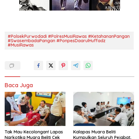
#PolsekPurwodadi #PolresMusiRawas #KetahananPangan
#SwasembadaPangan #PonpesDaarulHuffadz
#MusiRawas
Baca Juga
Tak Mau Kecolongan! Lapas
Kalapas Muara Beliti
Narkotika Muara Beliti Cek
Kumpulkan Seluruh Pejabat,