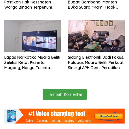
Pastikan Hak Kesehatan
Bupati Bombana: Manton
Warga Binaan Terpenuhi.
Buka Suara “Kami Tidak
Pernah Menutup Ruang Hak
Jawab”.
Lapas Narkotika Muara Beliti
Sidang Elektronik Jadi Fokus,
Seleksi Ketat Peserta
Kalapas Muara Beliti Perkuat
Magang, Hanya Talenta
Sinergi APH Demi Peradilan
Berintegritas yang Lolos.
Pidana yang Modern dan
Efektif
Tambah Komentar