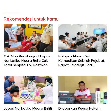
Berintegritas yang Lolos.
Pidana yang Modern dan
Efektif
Rekomendasi untuk kamu
Tak Mau Kecolongan! Lapas
Kalapas Muara Beliti
Narkotika Muara Beliti Cek
Kumpulkan Seluruh Pejabat,
Total Senjata Api, Pastikan
Rapat Strategis Jadi
Pengamanan Selalu Siaga 24
Langkah Nyata Perkuat
Jam
Keamanan dan Tingkatkan
Pelayanan Pemasyarakatan
Lapas Narkotika Muara Beliti
Dilaporkan Kuasa Hukum