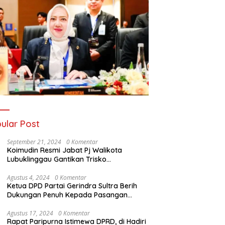
ular Post
September 21, 2024
0 Komentar
Koimudin Resmi Jabat Pj Walikota
Lubuklinggau Gantikan Trisko
Defriansyah
Agustus 4, 2024
0 Komentar
Ketua DPD Partai Gerindra Sultra Berih
Dukungan Penuh Kepada Pasangan
Calon Bupati Konawe dan Wakil Bupati
Konawe (HADIR) di Pilkada Konawe 2024
Agustus 17, 2024
0 Komentar
Rapat Paripurna Istimewa DPRD, di Hadiri