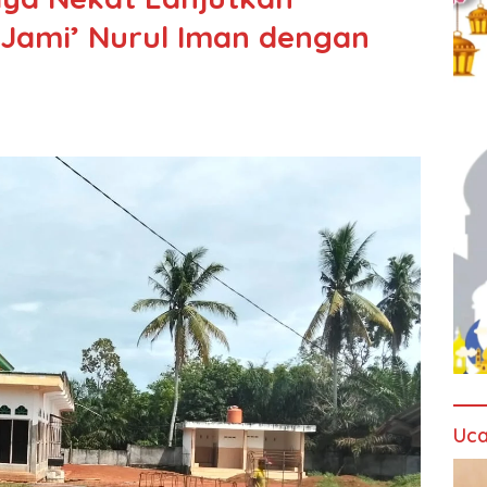
Jami’ Nurul Iman dengan
Uca