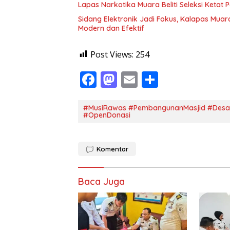
Lapas Narkotika Muara Beliti Seleksi Ketat 
Sidang Elektronik Jadi Fokus, Kalapas Muara
Modern dan Efektif
Post Views:
254
F
M
E
S
ac
as
m
h
e
to
ai
ar
#MusiRawas #PembangunanMasjid #Desa
#OpenDonasi
b
d
l
e
o
o
Komentar
o
n
k
Baca Juga