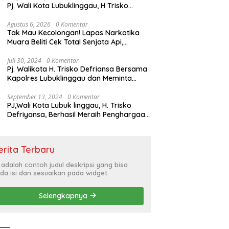
Pj. Wali Kota Lubuklinggau, H Trisko
Defriyansa Dengan Agenda
Mendengarkan Pidato Kenegaraan
Agustus 6, 2026
0 Komentar
Tak Mau Kecolongan! Lapas Narkotika
Presiden RI Dalam Rangka HUT ke-79
Muara Beliti Cek Total Senjata Api,
Pastikan Pengamanan Selalu Siaga 24
Jam
Juli 30, 2024
0 Komentar
Pj. Walikota H. Trisko Defriansa Bersama
Kapolres Lubuklinggau dan Meminta
Kepada Masyarakat Cerdas Menyikapi
Hajatan Politik
September 13, 2024
0 Komentar
PJ,Wali Kota Lubuk linggau, H. Trisko
Defriyansa, Berhasil Meraih Penghargaan
Bergengsi Dengan Menerapkan Sistem
Merit Dalam Pengisian JPT
erita Terbaru
i adalah contoh judul deskripsi yang bisa
da isi dan sesuaikan pada widget
Selengkapnya