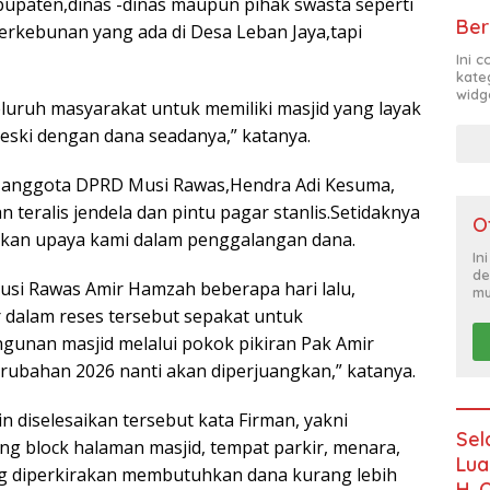
bupaten,dinas -dinas maupun pihak swasta seperti
Ber
erkebunan yang ada di Desa Leban Jaya,tapi
Ini 
kate
widg
eluruh masyarakat untuk memiliki masjid yang layak
ski dengan dana seadanya,” katanya.
si anggota DPRD Musi Rawas,Hendra Adi Kesuma,
eralis jendela dan pintu pagar stanlis.Setidaknya
O
kan upaya kami dalam penggalangan dana.
In
de
si Rawas Amir Hamzah beberapa hari lalu,
mu
r dalam reses tersebut sepakat untuk
unan masjid melalui pokok pikiran Pak Amir
ubahan 2026 nanti akan diperjuangkan,” katanya.
diselesaikan tersebut kata Firman, yakni
Sel
 block halaman masjid, tempat parkir, menara,
Lua
g diperkirakan membutuhkan dana kurang lebih
H. 