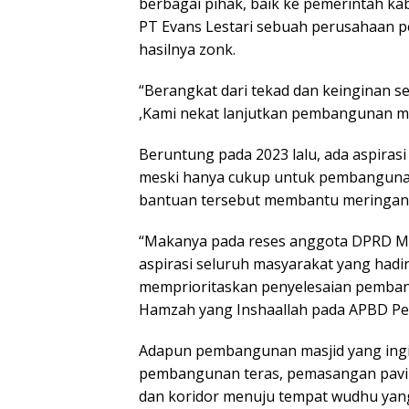
berbagai pihak, baik ke pemerintah ka
PT Evans Lestari sebuah perusahaan p
hasilnya zonk.
“Berangkat dari tekad dan keinginan s
,Kami nekat lanjutkan pembangunan me
Beruntung pada 2023 lalu, ada aspira
meski hanya cukup untuk pembangunan t
bantuan tersebut membantu meringan
“Makanya pada reses anggota DPRD Mu
aspirasi seluruh masyarakat yang hadi
memprioritaskan penyelesaian pembang
Hamzah yang Inshaallah pada APBD Per
Adapun pembangunan masjid yang ingin 
pembangunan teras, pemasangan paving
dan koridor menuju tempat wudhu yan