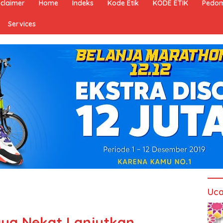
sclaimer
Home
Indeks
Kode Etik
KODE ETIK
Pedom
Services
Uca
ya Nekat Lanjutkan