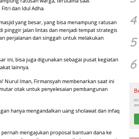
nampung ratusan warga, terutama saat
Fitri dan Idul Adha.
4
 masjid yang besar, yang bisa menampung ratusan
di pinggir jalan lintas dan menjadi tempat strategis
5
an perjalanan dan singgah untuk melakukan
sar ini, bisa juga digunakan sebagai pusat kegiatan
6
kat lainnya.
i’ Nurul Iman, Firmansyah membenarkan saat ini
memutar otak untuk penyelesaian pembangunan
B
In
an
ngan hanya mengandalkan uang sholawat dan infaq
 pernah mengajukan proposal bantuan dana ke