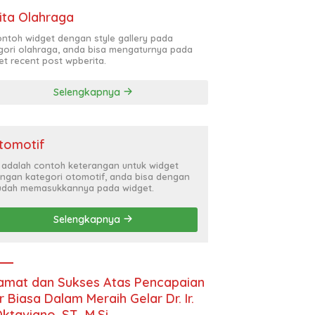
ita Olahraga
contoh widget dengan style gallery pada
gori olahraga, anda bisa mengaturnya pada
et recent post wpberita.
Selengkapnya
tomotif
i adalah contoh keterangan untuk widget
ngan kategori otomotif, anda bisa dengan
dah memasukkannya pada widget.
Selengkapnya
amat dan Sukses Atas Pencapaian
r Biasa Dalam Meraih Gelar Dr. Ir.
Oktaviano, ST., M.Si.