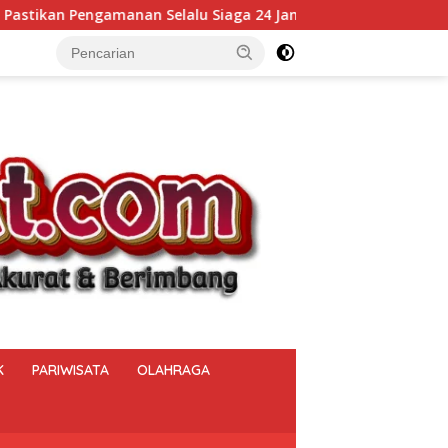
u Siaga 24 Jam
Kalapas Muara Beliti Kumpulkan Seluru
K
PARIWISATA
OLAHRAGA