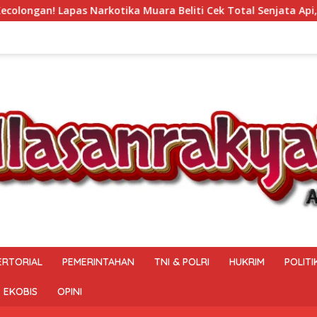
uara Beliti Cek Total Senjata Api, Pastikan Pengamanan Selal
ERTORIAL
PEMERINTAHAN
TNI & POLRI
HUKRIM
POLITI
EKOBIS
OPINI