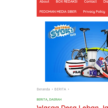
About
BOX REDAKSI
Contact
Di
PEDOMAN MEDIA SIBER
Privacy Policy
Beranda
BERITA
BERITA
,
DAERAH
Warga Desa Leban Ja