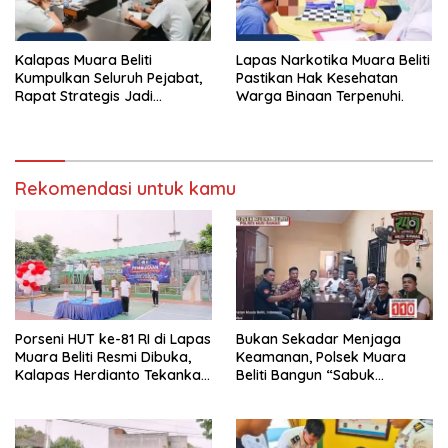
Kalapas Muara Beliti
Lapas Narkotika Muara Beliti
Kumpulkan Seluruh Pejabat,
Pastikan Hak Kesehatan
Rapat Strategis Jadi
Warga Binaan Terpenuhi.
Langkah Nyata Perkuat
Keamanan dan Tingkatkan
Pelayanan Pemasyarakatan
Rekomendasi untuk kamu
Porseni HUT ke-81 RI di Lapas
Bukan Sekadar Menjaga
Muara Beliti Resmi Dibuka,
Keamanan, Polsek Muara
Kalapas Herdianto Tekankan
Beliti Bangun “Sabuk
Sportivitas dan Pembinaan
Kamtibmas” Bersama
Warga Binaan.
Masyarakat