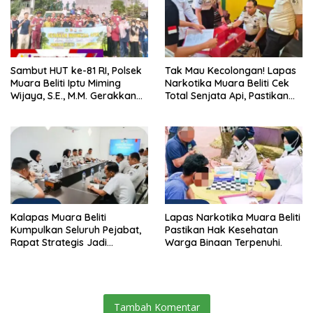
Sambut HUT ke-81 RI, Polsek
Tak Mau Kecolongan! Lapas
Muara Beliti Iptu Miming
Narkotika Muara Beliti Cek
Wijaya, S.E., M.M. Gerakkan
Total Senjata Api, Pastikan
Gotong Royong: Lingkungan
Pengamanan Selalu Siaga 24
Bersih, Warga Nyaman.
Jam
Kalapas Muara Beliti
Lapas Narkotika Muara Beliti
Kumpulkan Seluruh Pejabat,
Pastikan Hak Kesehatan
Rapat Strategis Jadi
Warga Binaan Terpenuhi.
Langkah Nyata Perkuat
Keamanan dan Tingkatkan
Pelayanan Pemasyarakatan
Tambah Komentar