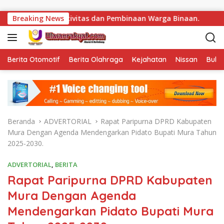
Langsung ke konten
s dan Pembinaan Warga Binaan.
Breaking News
Bukan Sekadar Menjaga
Berita Otomotif
Berita Olahraga
Kejahatan
Nissan
Bulut
Beranda
ADVERTORIAL
Rapat Paripurna DPRD Kabupaten
Mura Dengan Agenda Mendengarkan Pidato Bupati Mura Tahun
2025-2030.
ADVERTORIAL
,
BERITA
Rapat Paripurna DPRD Kabupaten
Mura Dengan Agenda
Mendengarkan Pidato Bupati Mura