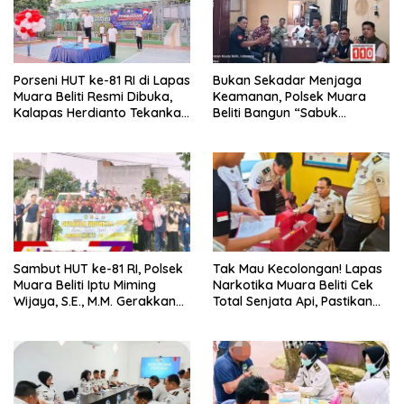
Porseni HUT ke-81 RI di Lapas
Bukan Sekadar Menjaga
Muara Beliti Resmi Dibuka,
Keamanan, Polsek Muara
Kalapas Herdianto Tekankan
Beliti Bangun “Sabuk
Sportivitas dan Pembinaan
Kamtibmas” Bersama
Warga Binaan.
Masyarakat
Sambut HUT ke-81 RI, Polsek
Tak Mau Kecolongan! Lapas
Muara Beliti Iptu Miming
Narkotika Muara Beliti Cek
Wijaya, S.E., M.M. Gerakkan
Total Senjata Api, Pastikan
Gotong Royong: Lingkungan
Pengamanan Selalu Siaga 24
Bersih, Warga Nyaman.
Jam