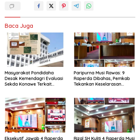
Baca Juga
Masyarakat Pondidaha
Paripurna Musi Rawas: 9
Desak Kemendagri Evaluasi
Raperda Dibahas, Pemkab
Sekda Konawe Terkait
Tekankan Keselarasan
Sengketa Tapal Batas
Regulasi Nasional
Hingga 17 Tahun Lamanya
Eksekutif Jawab 4 Raperda
Rizal SH Kuliti 4 Raperda Musi