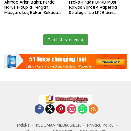
Ahmad Arlen Bakri: Perda
Fraksi-Fraksi DPRD Musi
Harus Hidup di Tengah
Rawas Soroti 4 Raperda
Masyarakat, Bukan Sekedar
Strategis, Isu LP2B dan
Tulisan
Ketertiban Umum Jadi
Perdebatan Tajam
Tambah Komentar
Indeks
PEDOMAN MEDIA SIBER
Privacy Policy