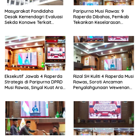
Masyarakat Pondidaha
Paripurna Musi Rawas: 9
Desak Kemendagri Evaluasi
Raperda Dibahas, Pemkab
Sekda Konawe Terkait
Tekankan Keselarasan
Sengketa Tapal Batas
Regulasi Nasional
Hingga 17 Tahun Lamanya
Eksekutif Jawab 4 Raperda
Rizal SH Kuliti 4 Raperda Musi
Strategis di Paripurna DPRD
Rawas, Soroti Ancaman
Musi Rawas, Sinyal Kuat Arah
Penyalahgunaan Wewenang
Pembangunan 2026-2045.
hingga Aset Daerah
Terbengkalai