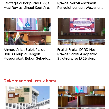
Strategis di Paripurna DPRD
Rawas, Soroti Ancaman
Musi Rawas, Sinyal Kuat Arah
Penyalahgunaan Wewenang
Pembangunan 2026-2045.
hingga Aset Daerah
Terbengkalai
Ahmad Arlen Bakri: Perda
Fraksi-Fraksi DPRD Musi
Harus Hidup di Tengah
Rawas Soroti 4 Raperda
Masyarakat, Bukan Sekedar
Strategis, Isu LP2B dan
Tulisan
Ketertiban Umum Jadi
Perdebatan Tajam
Rekomendasi untuk kamu