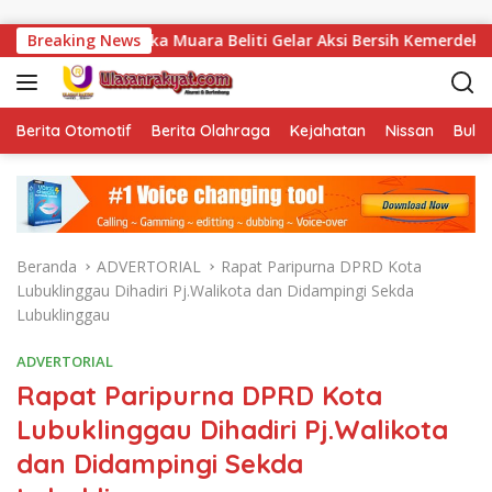
Langsung ke konten
rkotika Muara Beliti Gelar Aksi Bersih Kemerdekaan
Breaking News
V
Berita Otomotif
Berita Olahraga
Kejahatan
Nissan
Bulut
Beranda
ADVERTORIAL
Rapat Paripurna DPRD Kota
Lubuklinggau Dihadiri Pj.Walikota dan Didampingi Sekda
Lubuklinggau
ADVERTORIAL
Rapat Paripurna DPRD Kota
Lubuklinggau Dihadiri Pj.Walikota
dan Didampingi Sekda