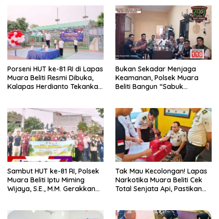
Porseni HUT ke-81 RI di Lapas
Bukan Sekadar Menjaga
Muara Beliti Resmi Dibuka,
Keamanan, Polsek Muara
Kalapas Herdianto Tekankan
Beliti Bangun “Sabuk
Sportivitas dan Pembinaan
Kamtibmas” Bersama
Warga Binaan.
Masyarakat
Sambut HUT ke-81 RI, Polsek
Tak Mau Kecolongan! Lapas
Muara Beliti Iptu Miming
Narkotika Muara Beliti Cek
Wijaya, S.E., M.M. Gerakkan
Total Senjata Api, Pastikan
Gotong Royong: Lingkungan
Pengamanan Selalu Siaga 24
Bersih, Warga Nyaman.
Jam