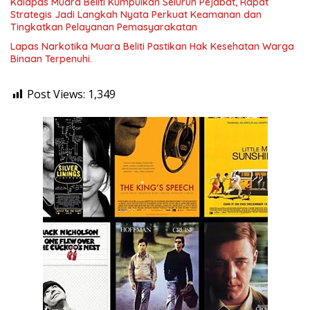
Kalapas Muara Beliti Kumpulkan Seluruh Pejabat, Rapat
Strategis Jadi Langkah Nyata Perkuat Keamanan dan
Tingkatkan Pelayanan Pemasyarakatan
Lapas Narkotika Muara Beliti Pastikan Hak Kesehatan Warga
Binaan Terpenuhi.
Post Views:
1,349