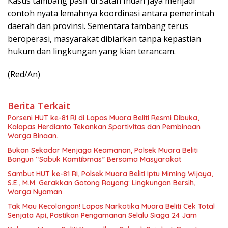
Kasus tambang pasir di Satan Indah Jaya menjadi
contoh nyata lemahnya koordinasi antara pemerintah
daerah dan provinsi. Sementara tambang terus
beroperasi, masyarakat dibiarkan tanpa kepastian
hukum dan lingkungan yang kian terancam.
(Red/An)
Berita Terkait
Porseni HUT ke-81 RI di Lapas Muara Beliti Resmi Dibuka,
Kalapas Herdianto Tekankan Sportivitas dan Pembinaan
Warga Binaan.
Bukan Sekadar Menjaga Keamanan, Polsek Muara Beliti
Bangun “Sabuk Kamtibmas” Bersama Masyarakat
Sambut HUT ke-81 RI, Polsek Muara Beliti Iptu Miming Wijaya,
S.E., M.M. Gerakkan Gotong Royong: Lingkungan Bersih,
Warga Nyaman.
Tak Mau Kecolongan! Lapas Narkotika Muara Beliti Cek Total
Senjata Api, Pastikan Pengamanan Selalu Siaga 24 Jam