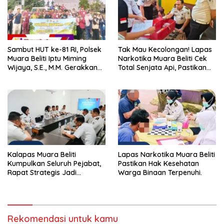
Sambut HUT ke-81 RI, Polsek
Tak Mau Kecolongan! Lapas
Muara Beliti Iptu Miming
Narkotika Muara Beliti Cek
Wijaya, S.E., M.M. Gerakkan
Total Senjata Api, Pastikan
Gotong Royong: Lingkungan
Pengamanan Selalu Siaga 24
Bersih, Warga Nyaman.
Jam
Kalapas Muara Beliti
Lapas Narkotika Muara Beliti
Kumpulkan Seluruh Pejabat,
Pastikan Hak Kesehatan
Rapat Strategis Jadi
Warga Binaan Terpenuhi.
Langkah Nyata Perkuat
Keamanan dan Tingkatkan
Pelayanan Pemasyarakatan
Rekomendasi untuk kamu