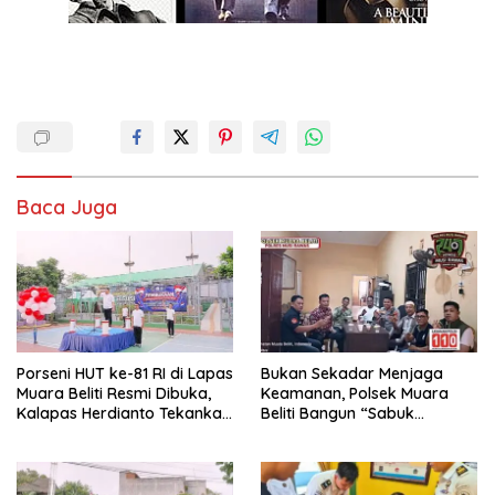
Baca Juga
Porseni HUT ke-81 RI di Lapas
Bukan Sekadar Menjaga
Muara Beliti Resmi Dibuka,
Keamanan, Polsek Muara
Kalapas Herdianto Tekankan
Beliti Bangun “Sabuk
Sportivitas dan Pembinaan
Kamtibmas” Bersama
Warga Binaan.
Masyarakat