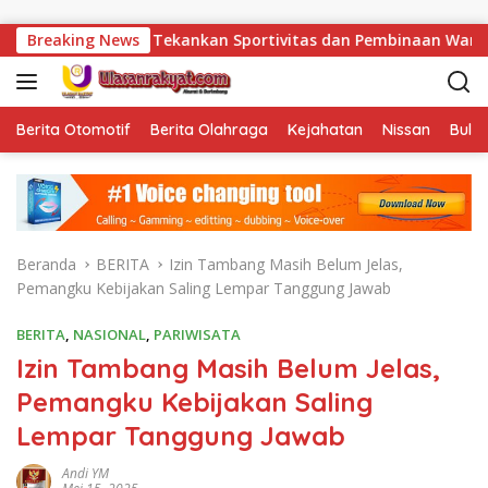
Langsung ke konten
rdianto Tekankan Sportivitas dan Pembinaan Warga Binaan.
Breaking News
Berita Otomotif
Berita Olahraga
Kejahatan
Nissan
Bulut
Beranda
BERITA
Izin Tambang Masih Belum Jelas,
Pemangku Kebijakan Saling Lempar Tanggung Jawab
BERITA
,
NASIONAL
,
PARIWISATA
Izin Tambang Masih Belum Jelas,
Pemangku Kebijakan Saling
Lempar Tanggung Jawab
Andi YM