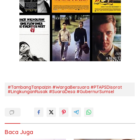
#TambangTanpaIzin #WargaBersuara #PTAPSDisorot
#LingkunganRusak #SuaraDesa #GubernurSumsel
Baca Juga