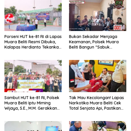
Porseni HUT ke-81 RI di Lapas
Bukan Sekadar Menjaga
Muara Beliti Resmi Dibuka,
Keamanan, Polsek Muara
Kalapas Herdianto Tekankan
Beliti Bangun “Sabuk
Sportivitas dan Pembinaan
Kamtibmas” Bersama
Warga Binaan.
Masyarakat
Sambut HUT ke-81 RI, Polsek
Tak Mau Kecolongan! Lapas
Muara Beliti Iptu Miming
Narkotika Muara Beliti Cek
Wijaya, S.E., M.M. Gerakkan
Total Senjata Api, Pastikan
Gotong Royong: Lingkungan
Pengamanan Selalu Siaga 24
Bersih, Warga Nyaman.
Jam