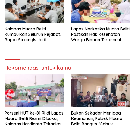
Kalapas Muara Beliti
Lapas Narkotika Muara Beliti
Kumpulkan Seluruh Pejabat,
Pastikan Hak Kesehatan
Rapat Strategis Jadi
Warga Binaan Terpenuhi.
Langkah Nyata Perkuat
Keamanan dan Tingkatkan
Pelayanan Pemasyarakatan
Rekomendasi untuk kamu
Porseni HUT ke-81 RI di Lapas
Bukan Sekadar Menjaga
Muara Beliti Resmi Dibuka,
Keamanan, Polsek Muara
Kalapas Herdianto Tekankan
Beliti Bangun “Sabuk
Sportivitas dan Pembinaan
Kamtibmas” Bersama
Warga Binaan.
Masyarakat