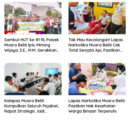
Sambut HUT ke-81 RI, Polsek
Tak Mau Kecolongan! Lapas
Muara Beliti Iptu Miming
Narkotika Muara Beliti Cek
Wijaya, S.E., M.M. Gerakkan
Total Senjata Api, Pastikan
Gotong Royong: Lingkungan
Pengamanan Selalu Siaga 24
Bersih, Warga Nyaman.
Jam
Kalapas Muara Beliti
Lapas Narkotika Muara Beliti
Kumpulkan Seluruh Pejabat,
Pastikan Hak Kesehatan
Rapat Strategis Jadi
Warga Binaan Terpenuhi.
Langkah Nyata Perkuat
Keamanan dan Tingkatkan
Pelayanan Pemasyarakatan