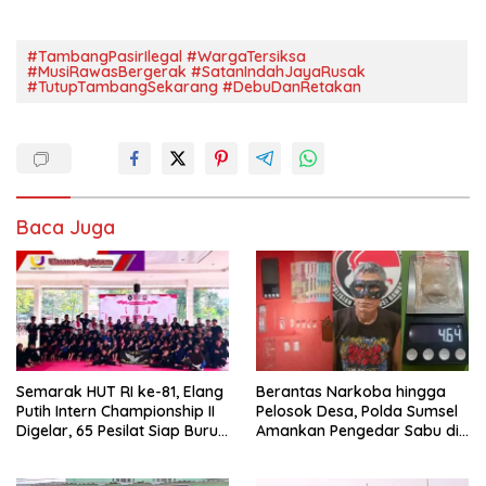
#TambangPasirIlegal #WargaTersiksa
#MusiRawasBergerak #SatanIndahJayaRusak
#TutupTambangSekarang #DebuDanRetakan
Baca Juga
Semarak HUT RI ke-81, Elang
Berantas Narkoba hingga
Putih Intern Championship II
Pelosok Desa, Polda Sumsel
Digelar, 65 Pesilat Siap Buru
Amankan Pengedar Sabu di
Prestasi Menuju Porprov
Musi Rawas
2027