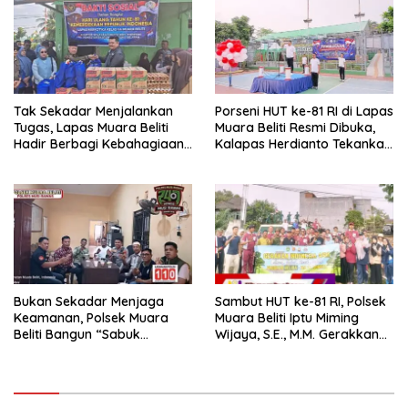
Tak Sekadar Menjalankan
Porseni HUT ke-81 RI di Lapas
Tugas, Lapas Muara Beliti
Muara Beliti Resmi Dibuka,
Hadir Berbagi Kebahagiaan
Kalapas Herdianto Tekankan
untuk Anak Panti Asuhan
Sportivitas dan Pembinaan
Warga Binaan.
Bukan Sekadar Menjaga
Sambut HUT ke-81 RI, Polsek
Keamanan, Polsek Muara
Muara Beliti Iptu Miming
Beliti Bangun “Sabuk
Wijaya, S.E., M.M. Gerakkan
Kamtibmas” Bersama
Gotong Royong: Lingkungan
Masyarakat
Bersih, Warga Nyaman.