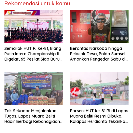
Rekomendasi untuk kamu
Semarak HUT RI ke-81, Elang
Berantas Narkoba hingga
Putih Intern Championship II
Pelosok Desa, Polda Sumsel
Digelar, 65 Pesilat Siap Buru
Amankan Pengedar Sabu di
Prestasi Menuju Porprov
Musi Rawas
2027
Tak Sekadar Menjalankan
Porseni HUT ke-81 RI di Lapas
Tugas, Lapas Muara Beliti
Muara Beliti Resmi Dibuka,
Hadir Berbagi Kebahagiaan
Kalapas Herdianto Tekankan
untuk Anak Panti Asuhan
Sportivitas dan Pembinaan
Warga Binaan.