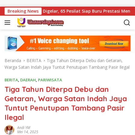
Langsung ke konten
ip II Digelar, 65 Pesilat Siap Buru Prestasi Menuju Porprov 202
Breaking News
Beranda
BERITA
Tiga Tahun Diterpa Debu dan Getaran,
Warga Satan Indah Jaya Tuntut Penutupan Tambang Pasir Ilegal
BERITA
,
DAERAH
,
PARIWISATA
Tiga Tahun Diterpa Debu dan
Getaran, Warga Satan Indah Jaya
Tuntut Penutupan Tambang Pasir
Ilegal
Andi YM
Mei 14, 2025