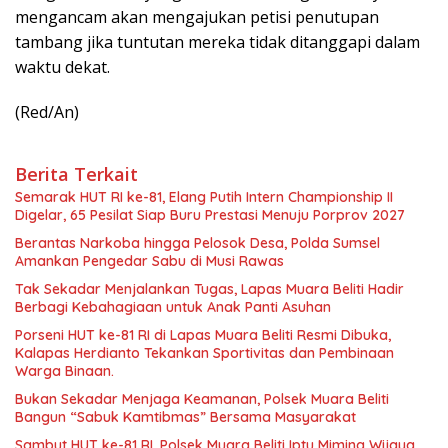
mengancam akan mengajukan petisi penutupan
tambang jika tuntutan mereka tidak ditanggapi dalam
waktu dekat.
(Red/An)
Berita Terkait
Semarak HUT RI ke-81, Elang Putih Intern Championship II
Digelar, 65 Pesilat Siap Buru Prestasi Menuju Porprov 2027
Berantas Narkoba hingga Pelosok Desa, Polda Sumsel
Amankan Pengedar Sabu di Musi Rawas
Tak Sekadar Menjalankan Tugas, Lapas Muara Beliti Hadir
Berbagi Kebahagiaan untuk Anak Panti Asuhan
Porseni HUT ke-81 RI di Lapas Muara Beliti Resmi Dibuka,
Kalapas Herdianto Tekankan Sportivitas dan Pembinaan
Warga Binaan.
Bukan Sekadar Menjaga Keamanan, Polsek Muara Beliti
Bangun “Sabuk Kamtibmas” Bersama Masyarakat
Sambut HUT ke-81 RI, Polsek Muara Beliti Iptu Miming Wijaya,