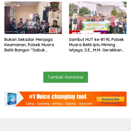
Bukan Sekadar Menjaga
Sambut HUT ke-81 RI, Polsek
Keamanan, Polsek Muara
Muara Beliti Iptu Miming
Beliti Bangun “Sabuk
Wijaya, S.E., M.M. Gerakkan
Kamtibmas” Bersama
Gotong Royong: Lingkungan
Masyarakat
Bersih, Warga Nyaman.
Tambah Komentar