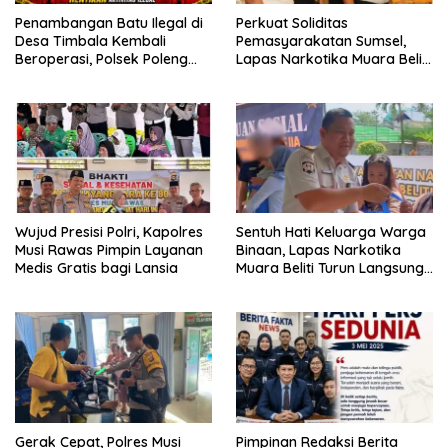
Penambangan Batu Ilegal di
Perkuat Soliditas
Desa Timbala Kembali
Pemasyarakatan Sumsel,
Beroperasi, Polsek Poleng
Lapas Narkotika Muara Beliti
Barat Diduga Tutup Mata,
Siap Kawal Kepemimpinan
Polda Sultra Didesak Turun
Baru Ditjenpas
Tangan
Wujud Presisi Polri, Kapolres
Sentuh Hati Keluarga Warga
Musi Rawas Pimpin Layanan
Binaan, Lapas Narkotika
Medis Gratis bagi Lansia
Muara Beliti Turun Langsung
Bagikan Bantuan Sosial.
Gerak Cepat, Polres Musi
Pimpinan Redaksi Berita