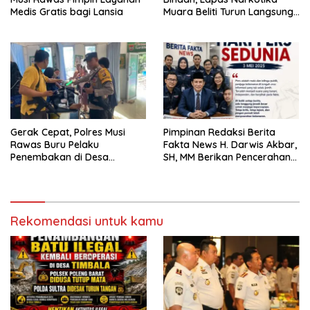
Medis Gratis bagi Lansia
Muara Beliti Turun Langsung
Bagikan Bantuan Sosial.
Gerak Cepat, Polres Musi
Pimpinan Redaksi Berita
Rawas Buru Pelaku
Fakta News H. Darwis Akbar,
Penembakan di Desa
SH, MM Berikan Pencerahan
Semeteh
di Hari Pers Sedunia
Rekomendasi untuk kamu