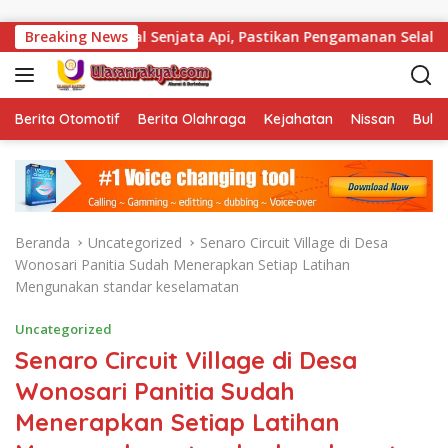
Langsung ke konten
Cek Total Senjata Api, Pastikan Pengamanan Selalu Siaga 24 J
Breaking News
Berita Otomotif
Berita Olahraga
Kejahatan
Nissan
Bulut
Beranda
Uncategorized
Senaro Circuit Village di Desa
Wonosari Panitia Sudah Menerapkan Setiap Latihan
Mengunakan standar keselamatan
Uncategorized
Senaro Circuit Village di Desa
Wonosari Panitia Sudah
Menerapkan Setiap Latihan