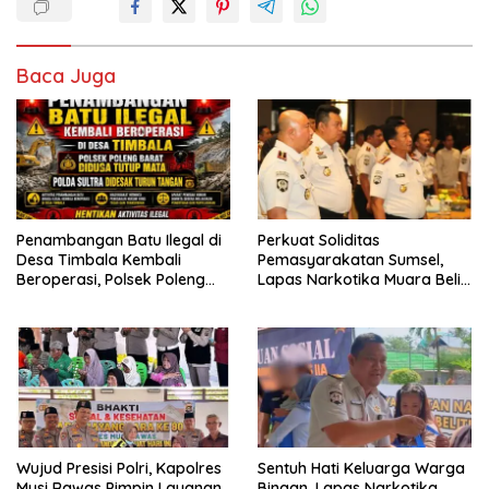
Baca Juga
Penambangan Batu Ilegal di
Perkuat Soliditas
Desa Timbala Kembali
Pemasyarakatan Sumsel,
Beroperasi, Polsek Poleng
Lapas Narkotika Muara Beliti
Barat Diduga Tutup Mata,
Siap Kawal Kepemimpinan
Polda Sultra Didesak Turun
Baru Ditjenpas
Tangan
Wujud Presisi Polri, Kapolres
Sentuh Hati Keluarga Warga
Musi Rawas Pimpin Layanan
Binaan, Lapas Narkotika