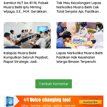
Sambut HUT ke-81 RI, Polsek
Tak Mau Kecolongan! Lapas
Muara Beliti Iptu Miming
Narkotika Muara Beliti Cek
Wijaya, S.E., M.M. Gerakkan
Total Senjata Api, Pastikan
Gotong Royong: Lingkungan
Pengamanan Selalu Siaga 24
Bersih, Warga Nyaman.
Jam
Kalapas Muara Beliti
Lapas Narkotika Muara Beliti
Kumpulkan Seluruh Pejabat,
Pastikan Hak Kesehatan
Rapat Strategis Jadi
Warga Binaan Terpenuhi.
Langkah Nyata Perkuat
Keamanan dan Tingkatkan
Pelayanan Pemasyarakatan
Tambah Komentar