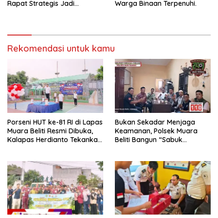
Rapat Strategis Jadi
Warga Binaan Terpenuhi.
Langkah Nyata Perkuat
Keamanan dan Tingkatkan
Pelayanan Pemasyarakatan
Rekomendasi untuk kamu
Porseni HUT ke-81 RI di Lapas
Bukan Sekadar Menjaga
Muara Beliti Resmi Dibuka,
Keamanan, Polsek Muara
Kalapas Herdianto Tekankan
Beliti Bangun “Sabuk
Sportivitas dan Pembinaan
Kamtibmas” Bersama
Warga Binaan.
Masyarakat