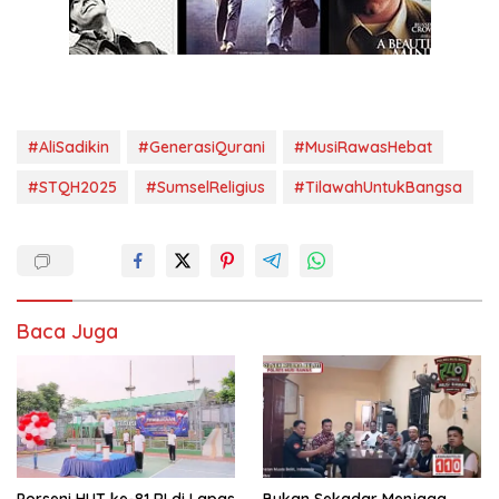
#AliSadikin
#GenerasiQurani
#MusiRawasHebat
#STQH2025
#SumselReligius
#TilawahUntukBangsa
Baca Juga