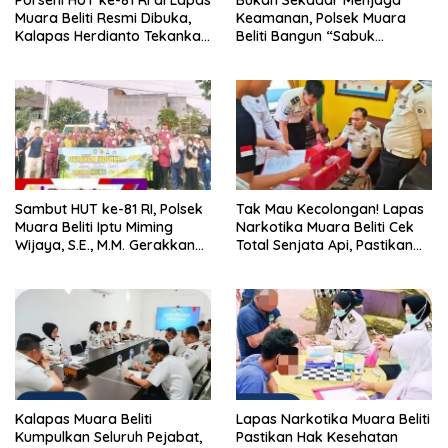
Porseni HUT ke-81 RI di Lapas
Bukan Sekadar Menjaga
Muara Beliti Resmi Dibuka,
Keamanan, Polsek Muara
Kalapas Herdianto Tekankan
Beliti Bangun “Sabuk
Sportivitas dan Pembinaan
Kamtibmas” Bersama
Warga Binaan.
Masyarakat
Sambut HUT ke-81 RI, Polsek
Tak Mau Kecolongan! Lapas
Muara Beliti Iptu Miming
Narkotika Muara Beliti Cek
Wijaya, S.E., M.M. Gerakkan
Total Senjata Api, Pastikan
Gotong Royong: Lingkungan
Pengamanan Selalu Siaga 24
Bersih, Warga Nyaman.
Jam
Kalapas Muara Beliti
Lapas Narkotika Muara Beliti
Kumpulkan Seluruh Pejabat,
Pastikan Hak Kesehatan