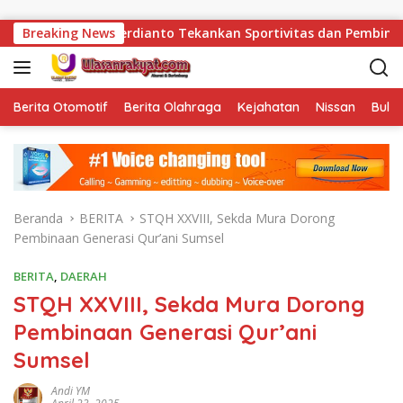
Langsung ke konten
apas Herdianto Tekankan Sportivitas dan Pembinaan Warga Bina
Breaking News
Berita Otomotif
Berita Olahraga
Kejahatan
Nissan
Bulut
Beranda
BERITA
STQH XXVIII, Sekda Mura Dorong
Pembinaan Generasi Qur’ani Sumsel
BERITA
,
DAERAH
STQH XXVIII, Sekda Mura Dorong
Pembinaan Generasi Qur’ani
Sumsel
Andi YM