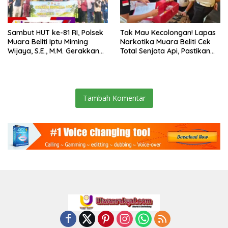
Sambut HUT ke-81 RI, Polsek
Tak Mau Kecolongan! Lapas
Muara Beliti Iptu Miming
Narkotika Muara Beliti Cek
Wijaya, S.E., M.M. Gerakkan
Total Senjata Api, Pastikan
Gotong Royong: Lingkungan
Pengamanan Selalu Siaga 24
Bersih, Warga Nyaman.
Jam
Tambah Komentar