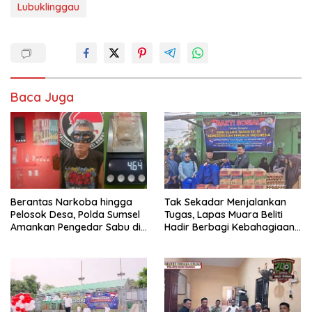
Lubuklinggau
Baca Juga
Berantas Narkoba hingga
Tak Sekadar Menjalankan
Pelosok Desa, Polda Sumsel
Tugas, Lapas Muara Beliti
Amankan Pengedar Sabu di
Hadir Berbagi Kebahagiaan
Musi Rawas
untuk Anak Panti Asuhan