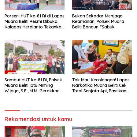
Porseni HUT ke-81 RI di Lapas
Bukan Sekadar Menjaga
Muara Beliti Resmi Dibuka,
Keamanan, Polsek Muara
Kalapas Herdianto Tekankan
Beliti Bangun “Sabuk
Sportivitas dan Pembinaan
Kamtibmas” Bersama
Warga Binaan.
Masyarakat
Sambut HUT ke-81 RI, Polsek
Tak Mau Kecolongan! Lapas
Muara Beliti Iptu Miming
Narkotika Muara Beliti Cek
Wijaya, S.E., M.M. Gerakkan
Total Senjata Api, Pastikan
Gotong Royong: Lingkungan
Pengamanan Selalu Siaga 24
Bersih, Warga Nyaman.
Jam
Rekomendasi untuk kamu