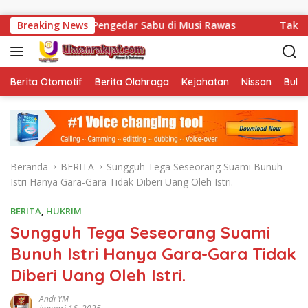
Langsung ke konten
nkan Pengedar Sabu di Musi Rawas
Breaking News
Tak Sekadar Menjala
Berita Otomotif
Berita Olahraga
Kejahatan
Nissan
Bulut
Beranda
BERITA
Sungguh Tega Seseorang Suami Bunuh
Istri Hanya Gara-Gara Tidak Diberi Uang Oleh Istri.
BERITA
,
HUKRIM
Sungguh Tega Seseorang Suami
Bunuh Istri Hanya Gara-Gara Tidak
Diberi Uang Oleh Istri.
Andi YM